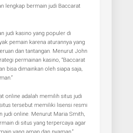
an lengkap bermain judi Baccarat
 judi kasino yang populer di
nyak pemain karena aturannya yang
ruan dan tantangan. Menurut John
rategi permainan kasino, “Baccarat
n bisa dimainkan oleh siapa saja,
man.”
online adalah memilih situs judi
itus tersebut memiliki lisensi resmi
n judi online. Menurut Maria Smith,
ermain di situs yang terpercaya agar
main yang aman dan nyaman.”