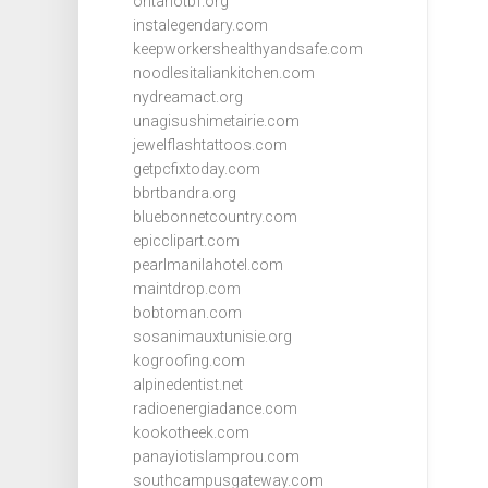
ontariotbf.org
instalegendary.com
keepworkershealthyandsafe.com
noodlesitaliankitchen.com
nydreamact.org
unagisushimetairie.com
jewelflashtattoos.com
getpcfixtoday.com
bbrtbandra.org
bluebonnetcountry.com
epicclipart.com
pearlmanilahotel.com
maintdrop.com
bobtoman.com
sosanimauxtunisie.org
kogroofing.com
alpinedentist.net
radioenergiadance.com
kookotheek.com
panayiotislamprou.com
southcampusgateway.com