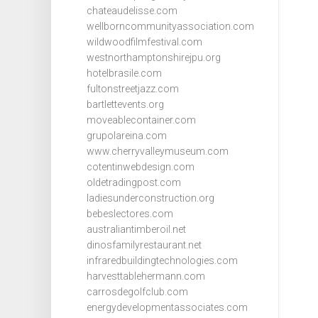
chateaudelisse.com
wellborncommunityassociation.com
wildwoodfilmfestival.com
westnorthamptonshirejpu.org
hotelbrasile.com
fultonstreetjazz.com
bartlettevents.org
moveablecontainer.com
grupolareina.com
www.cherryvalleymuseum.com
cotentinwebdesign.com
oldetradingpost.com
ladiesunderconstruction.org
bebeslectores.com
australiantimberoil.net
dinosfamilyrestaurant.net
infraredbuildingtechnologies.com
harvesttablehermann.com
carrosdegolfclub.com
energydevelopmentassociates.com