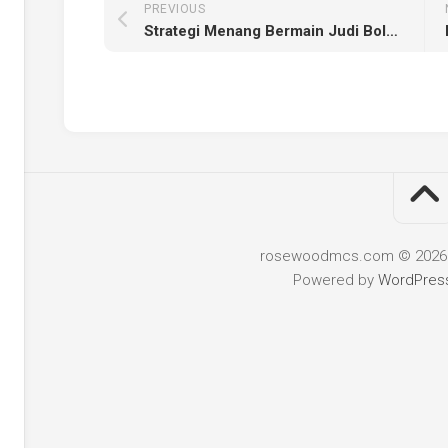
PREVIOUS
Strategi Menang Bermain Judi Bola Online Bersama Agen Terpercaya
rosewoodmcs.com © 2026. A
Powered by
WordPres