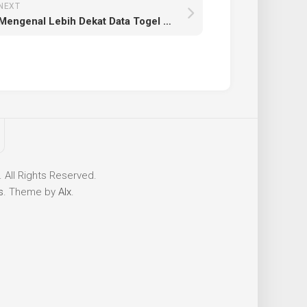
NEXT
Mengenal Lebih Dekat Data Togel Sydney
ll Rights Reserved.
s
. Theme by
Alx
.