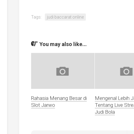
Tags:
judi baccarat online
You may also like...
Rahasia Menang Besar di
Mengenal Lebih 
Slot Jarwo
Tentang Live Str
Judi Bola