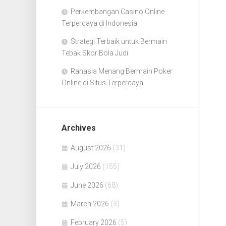
Perkembangan Casino Online
Terpercaya di Indonesia
Strategi Terbaik untuk Bermain
Tebak Skor Bola Judi
Rahasia Menang Bermain Poker
Online di Situs Terpercaya
Archives
August 2026
(31)
July 2026
(155)
June 2026
(68)
March 2026
(3)
February 2026
(5)