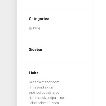
Categories
Blog
Sidebar
Links
missclaireshay.com
limras-india.com
elperiodicodelara.com
richiesbodyandpaint.net
licindiachennai.com