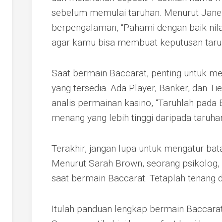
sebelum memulai taruhan. Menurut Jane 
berpengalaman, “Pahami dengan baik nila
agar kamu bisa membuat keputusan taruh
Saat bermain Baccarat, penting untuk m
yang tersedia. Ada Player, Banker, dan T
analis permainan kasino, “Taruhlah pada
menang yang lebih tinggi daripada taruhan
Terakhir, jangan lupa untuk mengatur ba
Menurut Sarah Brown, seorang psikolog,
saat bermain Baccarat. Tetaplah tenang d
Itulah panduan lengkap bermain Baccarat