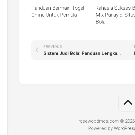
Panduan Bermain Togel
Rahasia Sukses 
Online Untuk Pemula
Mix Parlay di Situ
Bola
PREVIOUS
Sistem Judi Bola: Panduan Lengkap untuk Pemula
rosewoodmcs.com © 2026. A
Powered by
WordPres