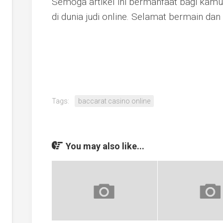
Semoga artikel ini bermanfaat bagi kam
di dunia judi online. Selamat bermain da
Tags:
baccarat casino online
You may also like...