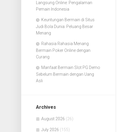
Langsung Online: Pengalaman
Pemain Indonesia
Keuntungan Bermain di Situs
Judi Bola Dunia: Peluang Besar
Menang
Rahasia Rahasia Menang
Bermain Poker Online dengan
Curang
Manfaat Bermain Slot PG Demo
Sebelum Bermain dengan Uang
Asli
Archives
August 2026
(26)
July 2026
(155)