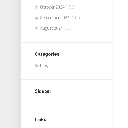
October 2024
(155)
September 2024
(145)
August 2024
(35)
Categories
Blog
Sidebar
Links