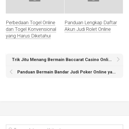
Perbedaan Togel Online
Panduan Lengkap Daftar
dan Togel Konvensional
Akun Judi Rolet Online
yang Harus Diketahui
Trik Jitu Menang Bermain Baccarat Casino Online untuk Pemain Indonesia
Panduan Bermain Bandar Judi Poker Online yang Sukses