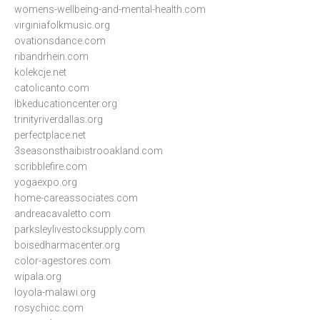
womens-wellbeing-and-mental-health.com
virginiafolkmusic.org
ovationsdance.com
ribandrhein.com
kolekcje.net
catolicanto.com
lbkeducationcenter.org
trinityriverdallas.org
perfectplace.net
3seasonsthaibistrooakland.com
scribblefire.com
yogaexpo.org
home-careassociates.com
andreacavaletto.com
parksleylivestocksupply.com
boisedharmacenter.org
color-agestores.com
wipala.org
loyola-malawi.org
rosychicc.com