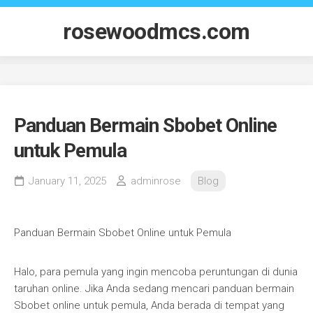
Skip
to
rosewoodmcs.com
content
Panduan Bermain Sbobet Online
untuk Pemula
January 11, 2025
adminrose
Blog
Panduan Bermain Sbobet Online untuk Pemula
Halo, para pemula yang ingin mencoba peruntungan di dunia
taruhan online. Jika Anda sedang mencari panduan bermain
Sbobet online untuk pemula, Anda berada di tempat yang