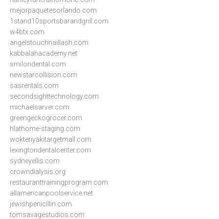
mejorpaquetesorlando.com
1stand10sportsbarandgrill.com
w4btx.com
angelstouchnaillash.com
kabbalahacademy.net
smilondental.com
newstarcollision.com
sasrentals.com
secondsighttechnology.com
michaelsarver.com
greengeckogrocer.com
hlathome-staging.com
wokteriyakitargetmall.com
lexingtondentalcenter.com
sydneyellis.com
crowndialysis.org
restauranttrainingprogram.com
allamericanpoolservice.net
jewishpenicillin.com
tomsavagestudios.com