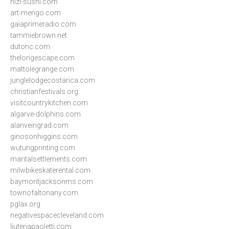
nizi-sushi.com
art-mengo.com
gaiaprimeradio.com
tammiebrown.net
dutonc.com
thelongescape.com
mattolegrange.com
junglelodgecostarica.com
christianfestivals.org
visitcountrykitchen.com
algarve-dolphins.com
alanveingrad.com
ginosonhiggins.com
wutungprinting.com
maritalsettlements.com
milwbikeskaterental.com
baymontjacksonms.com
townofaltonany.com
pglax.org
negativespacecleveland.com
liuteriapaoletti.com