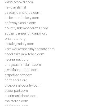
kidssleepover.com
newtravels.net
paydayloansforus.com
thebelmontbakery.com
safewayclassic.com
countrysidewoodcrafts.com
appliancerepairchicagoil.org
ontariotbf.org
instalegendary.com
keepworkershealthyandsafe.com
noodlesitaliankitchen.com
nydreamact.org
unagisushimetairie.com
jewelflashtattoos.com
getpcfixtoday.com
bbrtbandra.org
bluebonnetcountry.com
epicclipart.com
pearlmanilahotel.com
maintdrop.com