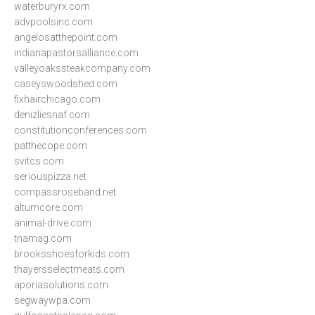
waterburyrx.com
advpoolsinc.com
angelosatthepoint.com
indianapastorsalliance.com
valleyoakssteakcompany.com
caseyswoodshed.com
fixhairchicago.com
denizliesnaf.com
constitutionconferences.com
patthecope.com
svitcs.com
seriouspizza.net
compassroseband.net
altumcore.com
animal-drive.com
tnamag.com
brooksshoesforkids.com
thayersselectmeats.com
aporiasolutions.com
segwaywpa.com