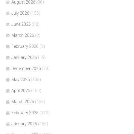
August 2026
(36)
July 2026
(155)
June 2026
(68)
March 2026
(3)
February 2026
(5)
January 2026
(19)
December 2025
(13)
May 2025
(105)
April 2025
(150)
March 2025
(155)
February 2025
(120)
January 2025
(155)