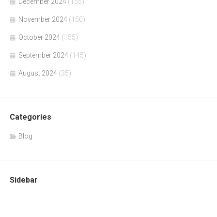
December 2024
(155)
November 2024
(150)
October 2024
(155)
September 2024
(145)
August 2024
(35)
Categories
Blog
Sidebar