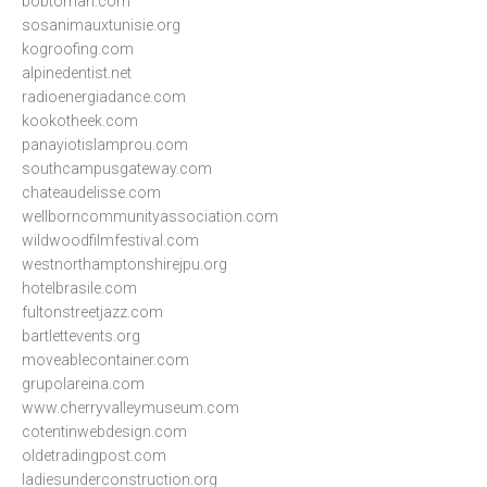
bobtoman.com
sosanimauxtunisie.org
kogroofing.com
alpinedentist.net
radioenergiadance.com
kookotheek.com
panayiotislamprou.com
southcampusgateway.com
chateaudelisse.com
wellborncommunityassociation.com
wildwoodfilmfestival.com
westnorthamptonshirejpu.org
hotelbrasile.com
fultonstreetjazz.com
bartlettevents.org
moveablecontainer.com
grupolareina.com
www.cherryvalleymuseum.com
cotentinwebdesign.com
oldetradingpost.com
ladiesunderconstruction.org