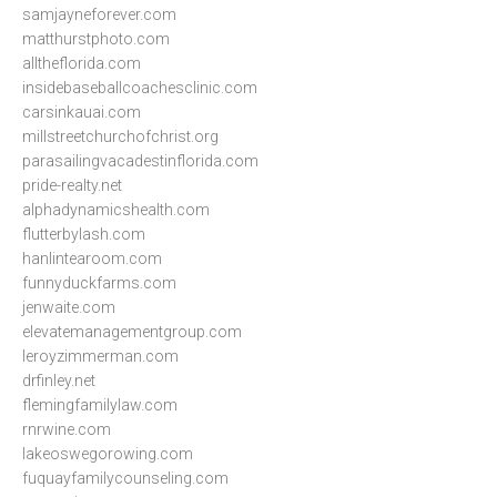
samjayneforever.com
matthurstphoto.com
alltheflorida.com
insidebaseballcoachesclinic.com
carsinkauai.com
millstreetchurchofchrist.org
parasailingvacadestinflorida.com
pride-realty.net
alphadynamicshealth.com
flutterbylash.com
hanlintearoom.com
funnyduckfarms.com
jenwaite.com
elevatemanagementgroup.com
leroyzimmerman.com
drfinley.net
flemingfamilylaw.com
rnrwine.com
lakeoswegorowing.com
fuquayfamilycounseling.com