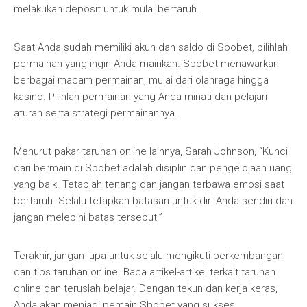
melakukan deposit untuk mulai bertaruh.
Saat Anda sudah memiliki akun dan saldo di Sbobet, pilihlah
permainan yang ingin Anda mainkan. Sbobet menawarkan
berbagai macam permainan, mulai dari olahraga hingga
kasino. Pilihlah permainan yang Anda minati dan pelajari
aturan serta strategi permainannya.
Menurut pakar taruhan online lainnya, Sarah Johnson, “Kunci
dari bermain di Sbobet adalah disiplin dan pengelolaan uang
yang baik. Tetaplah tenang dan jangan terbawa emosi saat
bertaruh. Selalu tetapkan batasan untuk diri Anda sendiri dan
jangan melebihi batas tersebut.”
Terakhir, jangan lupa untuk selalu mengikuti perkembangan
dan tips taruhan online. Baca artikel-artikel terkait taruhan
online dan teruslah belajar. Dengan tekun dan kerja keras,
Anda akan menjadi pemain Sbobet yang sukses.