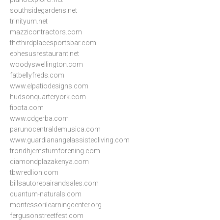
southsidegardens.net
trinityum.net
mazzicontractors.com
thethirdplacesportsbar.com
ephesusrestaurant.net
woodyswellington.com
fatbellyfreds.com
www.elpatiodesigns.com
hudsonquarteryork.com
fibota.com
www.cdgerba.com
parunocentraldemusica.com
www.guardianangelassistedliving.com
trondhjemsturnforening.com
diamondplazakenya.com
tbwredlion.com
billsautorepairandsales.com
quantum-naturals.com
montessorilearningcenter.org
fergusonstreetfest.com