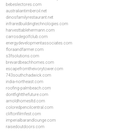
bebeslectores.com
australiantimberoil.net
dinosfamilyrestaurant.net
infraredbuildingtechnologies.com
harvesttablehermann.com
carrosdegolfclub.com
energydevelopmentassociates.com
floraandfarmer.com
s3fsolutions.com
brevardbeachhomes.com
escapefromtheivorytower.com
743southchadwick.com
india-northeast.com
roofing-palmbeach.com
dontfightthefuture.com
arnoldhomesltd.com
coloredpencilcentral.com
cliftonfilmfest.com
imperialbarandlounge.com
raisedoutdoors.com