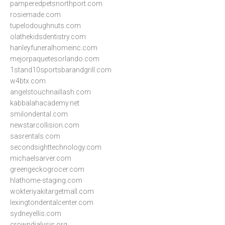
pamperedpetsnorthport.com
rosiemade.com
tupelodoughnuts.com
olathekidsdentistry.com
hanleyfuneralhomeinc.com
mejorpaquetesorlando.com
1stand10sportsbarandgrill.com
w4btx.com
angelstouchnaillash.com
kabbalahacademy.net
smilondental.com
newstarcollision.com
sasrentals.com
secondsighttechnology.com
michaelsarver.com
greengeckogrocer.com
hlathome-staging.com
wokteriyakitargetmall.com
lexingtondentalcenter.com
sydneyellis.com
crowndialysis.org