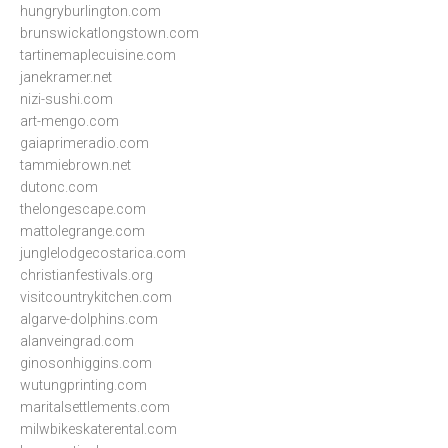
hungryburlington.com
brunswickatlongstown.com
tartinemaplecuisine.com
janekramer.net
nizi-sushi.com
art-mengo.com
gaiaprimeradio.com
tammiebrown.net
dutonc.com
thelongescape.com
mattolegrange.com
junglelodgecostarica.com
christianfestivals.org
visitcountrykitchen.com
algarve-dolphins.com
alanveingrad.com
ginosonhiggins.com
wutungprinting.com
maritalsettlements.com
milwbikeskaterental.com