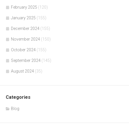
February 2025
(120)
January 2025
(155)
December 2024
(155)
November 2024
(150)
October 2024
(155)
September 2024
(145)
August 2024
(35)
Categories
Blog