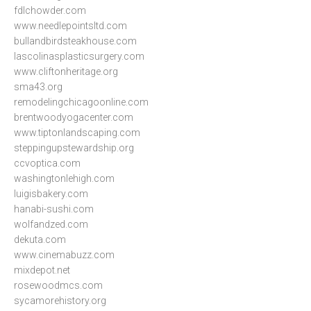
fdlchowder.com
www.needlepointsltd.com
bullandbirdsteakhouse.com
lascolinasplasticsurgery.com
www.cliftonheritage.org
sma43.org
remodelingchicagoonline.com
brentwoodyogacenter.com
www.tiptonlandscaping.com
steppingupstewardship.org
ccvoptica.com
washingtonlehigh.com
luigisbakery.com
hanabi-sushi.com
wolfandzed.com
dekuta.com
www.cinemabuzz.com
mixdepot.net
rosewoodmcs.com
sycamorehistory.org