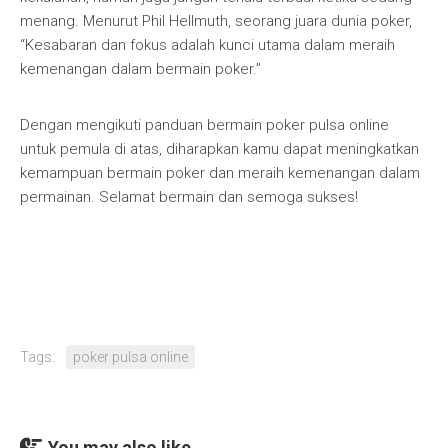
menang. Menurut Phil Hellmuth, seorang juara dunia poker,
“Kesabaran dan fokus adalah kunci utama dalam meraih
kemenangan dalam bermain poker.”
Dengan mengikuti panduan bermain poker pulsa online
untuk pemula di atas, diharapkan kamu dapat meningkatkan
kemampuan bermain poker dan meraih kemenangan dalam
permainan. Selamat bermain dan semoga sukses!
Tags:
poker pulsa online
You may also like...