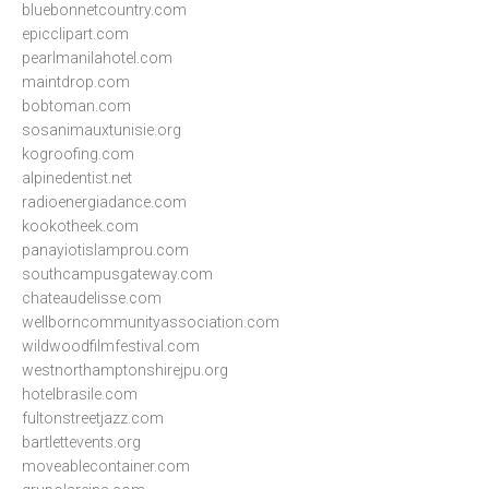
bluebonnetcountry.com
epicclipart.com
pearlmanilahotel.com
maintdrop.com
bobtoman.com
sosanimauxtunisie.org
kogroofing.com
alpinedentist.net
radioenergiadance.com
kookotheek.com
panayiotislamprou.com
southcampusgateway.com
chateaudelisse.com
wellborncommunityassociation.com
wildwoodfilmfestival.com
westnorthamptonshirejpu.org
hotelbrasile.com
fultonstreetjazz.com
bartlettevents.org
moveablecontainer.com