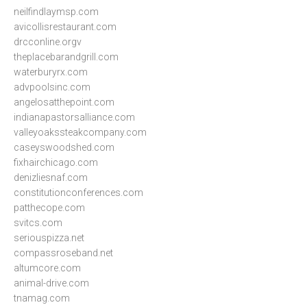
neilfindlaymsp.com
avicollisrestaurant.com
drcconline.org
v
theplacebarandgrill.com
waterburyrx.com
advpoolsinc.com
angelosatthepoint.com
indianapastorsalliance.com
valleyoakssteakcompany.com
caseyswoodshed.com
fixhairchicago.com
denizliesnaf.com
constitutionconferences.com
patthecope.com
svitcs.com
seriouspizza.net
compassroseband.net
altumcore.com
animal-drive.com
tnamag.com