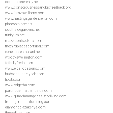
cornerstonerealty.net
www.consciousnessandbiofeedback.org
www.iamzowilliams.com
www.hastingsgardencenter.com
pianoexplorer.net
southsidegardens.net
trinityum.net
mazzicontractors.com
thethirdplacesportsbar.com
ephesusrestaurant.net
woodyswellington.com
fatbellyfreds.com
www.elpatiodesigns.com
hudsonquarteryork.com
fibota.com
www.cdgerba.com
parunocentraldemusica.com
www.guardianangelassistedliving.com
trondhjemsturnforening.com
diamondplazakenya.com
tbwredlion.com