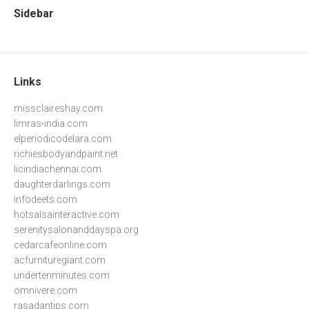
Sidebar
Links
missclaireshay.com
limras-india.com
elperiodicodelara.com
richiesbodyandpaint.net
licindiachennai.com
daughterdarlings.com
infodeets.com
hotsalsainteractive.com
serenitysalonanddayspa.org
cedarcafeonline.com
acfurnituregiant.com
undertenminutes.com
omnivere.com
rasadantips.com