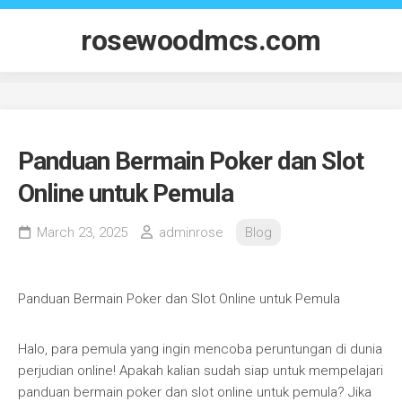
Skip
to
rosewoodmcs.com
content
Panduan Bermain Poker dan Slot
Online untuk Pemula
March 23, 2025
adminrose
Blog
Panduan Bermain Poker dan Slot Online untuk Pemula
Halo, para pemula yang ingin mencoba peruntungan di dunia
perjudian online! Apakah kalian sudah siap untuk mempelajari
panduan bermain poker dan slot online untuk pemula? Jika