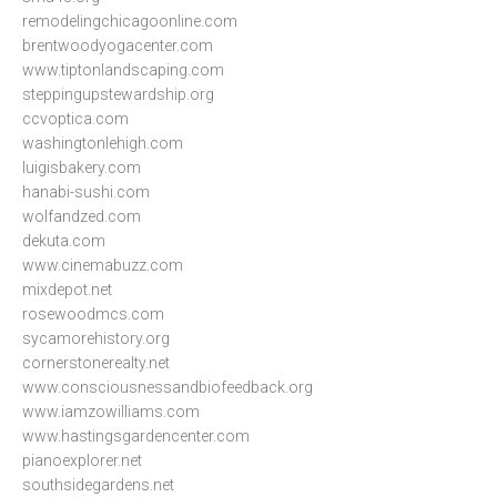
remodelingchicagoonline.com
brentwoodyogacenter.com
www.tiptonlandscaping.com
steppingupstewardship.org
ccvoptica.com
washingtonlehigh.com
luigisbakery.com
hanabi-sushi.com
wolfandzed.com
dekuta.com
www.cinemabuzz.com
mixdepot.net
rosewoodmcs.com
sycamorehistory.org
cornerstonerealty.net
www.consciousnessandbiofeedback.org
www.iamzowilliams.com
www.hastingsgardencenter.com
pianoexplorer.net
southsidegardens.net