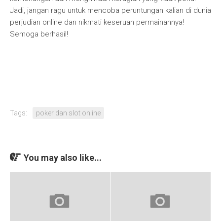
Jadi, jangan ragu untuk mencoba peruntungan kalian di dunia
perjudian online dan nikmati keseruan permainannya!
Semoga berhasil!
Tags:
poker dan slot online
You may also like...