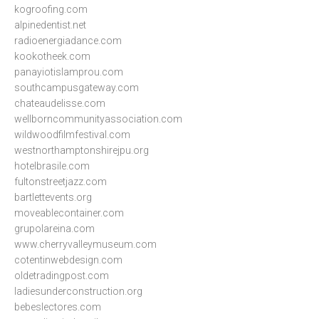
kogroofing.com
alpinedentist.net
radioenergiadance.com
kookotheek.com
panayiotislamprou.com
southcampusgateway.com
chateaudelisse.com
wellborncommunityassociation.com
wildwoodfilmfestival.com
westnorthamptonshirejpu.org
hotelbrasile.com
fultonstreetjazz.com
bartlettevents.org
moveablecontainer.com
grupolareina.com
www.cherryvalleymuseum.com
cotentinwebdesign.com
oldetradingpost.com
ladiesunderconstruction.org
bebeslectores.com