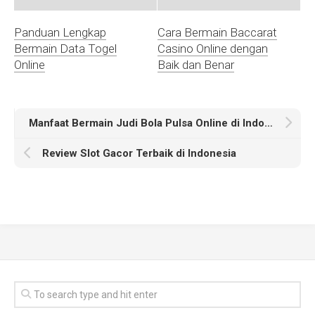
Panduan Lengkap
Cara Bermain Baccarat
Bermain Data Togel
Casino Online dengan
Online
Baik dan Benar
Manfaat Bermain Judi Bola Pulsa Online di Indonesia
Review Slot Gacor Terbaik di Indonesia