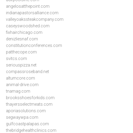
angelosatthepoint.com
indianapastorsalliance.com
valleyoakssteakcompany.com
caseyswoodshed.com
fixhairchicago.com
denizliesnaf.com
constitutionconferences.com
patthecope.com
svitcs.com
seriouspizza.net
compassroseband.net
altumcore.com
animal-drive.com
tnamag.com
brooksshoesforkids.com
thayersselectmeats.com
aporiasolutions.com
segwaywpa.com
gulfcoastpalapas.com
thebridgehealthclinics.com