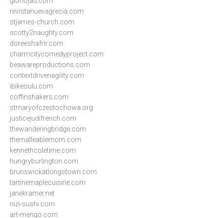
glonojad.com
revistanuevagrecia.com
stjames-church.com
scotty2naughty.com
doreeshafrir.com
charmcitycomedyproject.com
beawareproductions.com
contextdrivenagility.com
ibikeoulu.com
coffinshakers.com
stmaryofczestochowa.org
justicejudifrench.com
thewanderingbridge.com
themalleablemom.com
kennethcoletime.com
hungryburlington.com
brunswickatlongstown.com
tartinemaplecuisine.com
janekramer.net
nizi-sushi.com
art-mengo.com