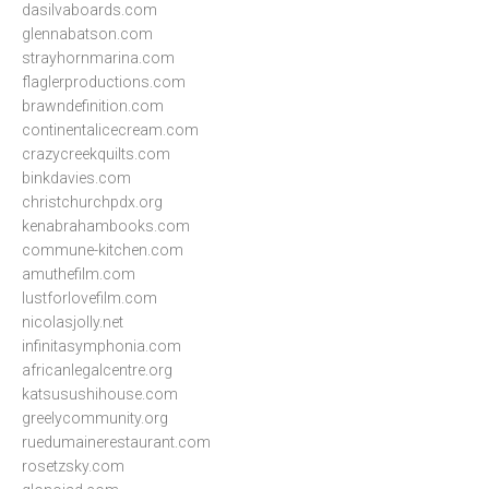
dasilvaboards.com
glennabatson.com
strayhornmarina.com
flaglerproductions.com
brawndefinition.com
continentalicecream.com
crazycreekquilts.com
binkdavies.com
christchurchpdx.org
kenabrahambooks.com
commune-kitchen.com
amuthefilm.com
lustforlovefilm.com
nicolasjolly.net
infinitasymphonia.com
africanlegalcentre.org
katsusushihouse.com
greelycommunity.org
ruedumainerestaurant.com
rosetzsky.com