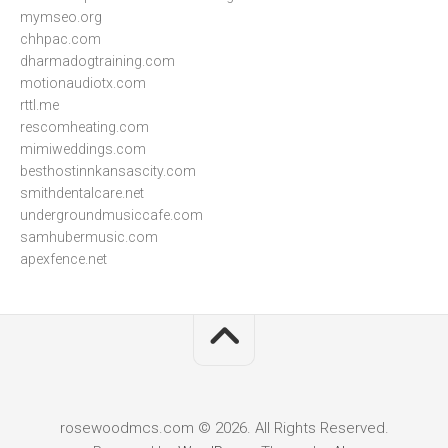
mymseo.org
chhpac.com
dharmadogtraining.com
motionaudiotx.com
rttl.me
rescomheating.com
mimiweddings.com
besthostinnkansascity.com
smithdentalcare.net
undergroundmusiccafe.com
samhubermusic.com
apexfence.net
rosewoodmcs.com © 2026. All Rights Reserved.