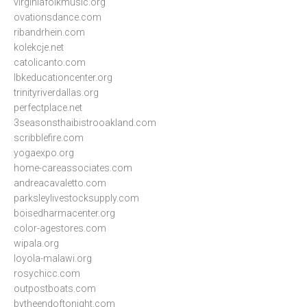
virginiafolkmusic.org
ovationsdance.com
ribandrhein.com
kolekcje.net
catolicanto.com
lbkeducationcenter.org
trinityriverdallas.org
perfectplace.net
3seasonsthaibistrooakland.com
scribblefire.com
yogaexpo.org
home-careassociates.com
andreacavaletto.com
parksleylivestocksupply.com
boisedharmacenter.org
color-agestores.com
wipala.org
loyola-malawi.org
rosychicc.com
outpostboats.com
bytheendoftonight.com