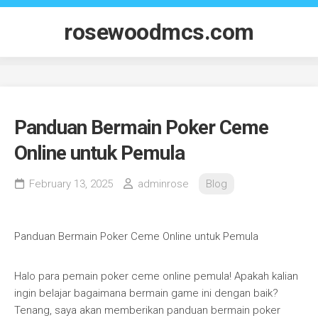
Skip
to
rosewoodmcs.com
content
Panduan Bermain Poker Ceme
Online untuk Pemula
February 13, 2025
adminrose
Blog
Panduan Bermain Poker Ceme Online untuk Pemula
Halo para pemain poker ceme online pemula! Apakah kalian
ingin belajar bagaimana bermain game ini dengan baik?
Tenang, saya akan memberikan panduan bermain poker