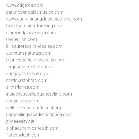
www.cdgerba.com
parunocentraldemusica.com
www.guardianangelassistedliving.com
trondhjemsturnforening.com
diamondplazakenya.com
tbwredlion.com
billsautorepairandsales.com
quantum-naturals.com
montessorilearningcenter.org
fergusonstreetfest.com
samjayneforever.com
matthurstphoto.com
alltheflorida.com
insidebaseballcoachesclinic.com
carsinkauai.com
millstreetchurchofchrist.org
parasailingvacadestinflorida.com
pride-realty.net
alphadynamicshealth.com
flutterbylash.com