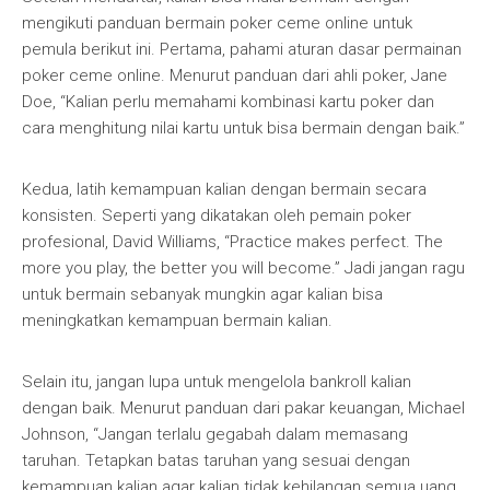
mengikuti panduan bermain poker ceme online untuk
pemula berikut ini. Pertama, pahami aturan dasar permainan
poker ceme online. Menurut panduan dari ahli poker, Jane
Doe, “Kalian perlu memahami kombinasi kartu poker dan
cara menghitung nilai kartu untuk bisa bermain dengan baik.”
Kedua, latih kemampuan kalian dengan bermain secara
konsisten. Seperti yang dikatakan oleh pemain poker
profesional, David Williams, “Practice makes perfect. The
more you play, the better you will become.” Jadi jangan ragu
untuk bermain sebanyak mungkin agar kalian bisa
meningkatkan kemampuan bermain kalian.
Selain itu, jangan lupa untuk mengelola bankroll kalian
dengan baik. Menurut panduan dari pakar keuangan, Michael
Johnson, “Jangan terlalu gegabah dalam memasang
taruhan. Tetapkan batas taruhan yang sesuai dengan
kemampuan kalian agar kalian tidak kehilangan semua uang