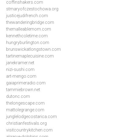
coffinshakers.com
stmaryofczestochowa.org
justicejudifrench.com
thewanderingbridge.com
themalleablemom.com
kennethcoletime.com
hungryburlington.com
brunswickatlongstown.com
tartinemaplecuisine.com
janekramer.net
nizi-sushi.com
art-mengo.com
gaiaprimeradio.com
tammiebrown.net
dutonc.com
thelongescape.com
mattolegrange.com
junglelodgecostarica.com
christianfestivals.org
visitcountrykitchen.com
algarve-dolphins.com