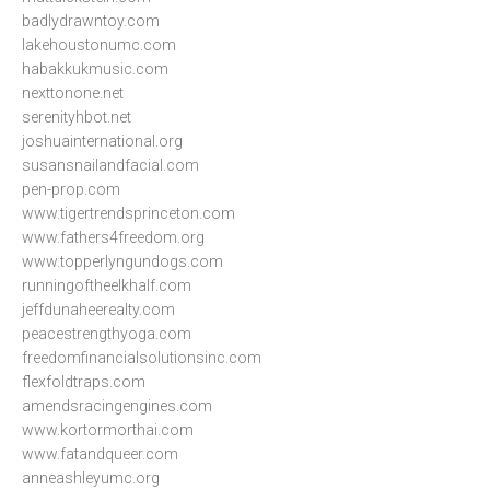
badlydrawntoy.com
lakehoustonumc.com
habakkukmusic.com
nexttonone.net
serenityhbot.net
joshuainternational.org
susansnailandfacial.com
pen-prop.com
www.tigertrendsprinceton.com
www.fathers4freedom.org
www.topperlyngundogs.com
runningoftheelkhalf.com
jeffdunaheerealty.com
peacestrengthyoga.com
freedomfinancialsolutionsinc.com
flexfoldtraps.com
amendsracingengines.com
www.kortormorthai.com
www.fatandqueer.com
anneashleyumc.org