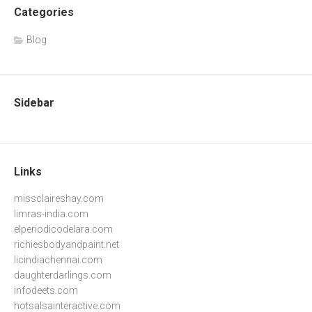
Categories
Blog
Sidebar
Links
missclaireshay.com
limras-india.com
elperiodicodelara.com
richiesbodyandpaint.net
licindiachennai.com
daughterdarlings.com
infodeets.com
hotsalsainteractive.com