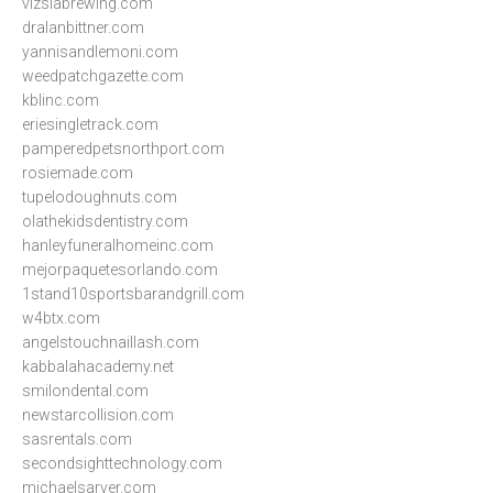
vizslabrewing.com
dralanbittner.com
yannisandlemoni.com
weedpatchgazette.com
kblinc.com
eriesingletrack.com
pamperedpetsnorthport.com
rosiemade.com
tupelodoughnuts.com
olathekidsdentistry.com
hanleyfuneralhomeinc.com
mejorpaquetesorlando.com
1stand10sportsbarandgrill.com
w4btx.com
angelstouchnaillash.com
kabbalahacademy.net
smilondental.com
newstarcollision.com
sasrentals.com
secondsighttechnology.com
michaelsarver.com