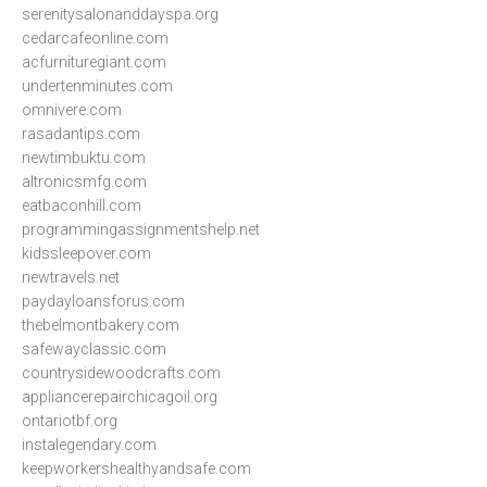
serenitysalonanddayspa.org
cedarcafeonline.com
acfurnituregiant.com
undertenminutes.com
omnivere.com
rasadantips.com
newtimbuktu.com
altronicsmfg.com
eatbaconhill.com
programmingassignmentshelp.net
kidssleepover.com
newtravels.net
paydayloansforus.com
thebelmontbakery.com
safewayclassic.com
countrysidewoodcrafts.com
appliancerepairchicagoil.org
ontariotbf.org
instalegendary.com
keepworkershealthyandsafe.com