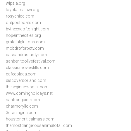
wipala.org
loyola-malawi.org
rosychicc.com
outpostboats.com
bytheendoftonight.com
hopeinthecities.org
gratefulgluttons.com
mobdroforpctv.com
cassandrasturdy.com
sanbenitoolivefestival.com
classicmoviestills.com
cafecolada.com
discoversoriano.com
thebeginnerspoint.com
www.comingholidays.net
sanfranguide.com
charmoryllc.com
3dracinginc.com
houstoncriticalmass.com
themostdangerousanimalofall.com