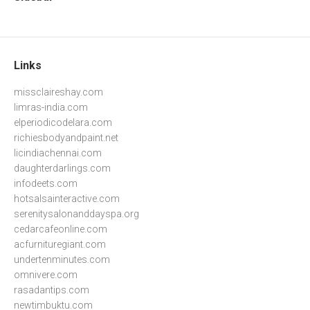
Links
missclaireshay.com
limras-india.com
elperiodicodelara.com
richiesbodyandpaint.net
licindiachennai.com
daughterdarlings.com
infodeets.com
hotsalsainteractive.com
serenitysalonanddayspa.org
cedarcafeonline.com
acfurnituregiant.com
undertenminutes.com
omnivere.com
rasadantips.com
newtimbuktu.com