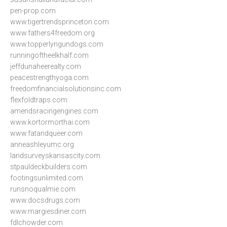
pen-prop.com
www.tigertrendsprinceton.com
www.fathers4freedom.org
www.topperlyngundogs.com
runningoftheelkhalf.com
jeffdunaheerealty.com
peacestrengthyoga.com
freedomfinancialsolutionsinc.com
flexfoldtraps.com
amendsracingengines.com
www.kortormorthai.com
www.fatandqueer.com
anneashleyumc.org
landsurveyskansascity.com
stpauldeckbuilders.com
footingsunlimited.com
runsnoqualmie.com
www.docsdrugs.com
www.margiesdiner.com
fdlchowder.com