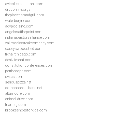
avicollisrestaurant.com
drcconline.org
v
theplacebarandgrill.com
waterburyrx.com
advpoolsinc.com
angelosatthepoint.com
indianapastorsalliance.com
valleyoakssteakcompany.com
caseyswoodshed.com
fixhairchicago.com
denizliesnaf.com
constitutionconferences.com
patthecope.com
svitcs.com
seriouspizza.net
compassroseband.net
altumcore.com
animal-drive.com
tnamag.com
brooksshoesforkids.com