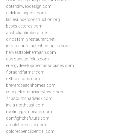
cotentinwebdesign.com
oldetradingpost.com
ladiesunderconstruction.org
bebeslectores.com
australiantimberoil.net
dinosfamilyrestaurant.net
infraredbuildingtechnologies.com
harvesttablehermann.com
carrosdegolfclub.com
energydevelopmentassociates.com
floraandfarmer.com
s3fsolutions.com
brevardbeachhomes.com
escapefromtheivorytower.com
743southchadwick.com
india-northeast.com
roofing-palmbeach.com
dontfightthefuture.com
arnoldhomesltd.com
coloredpencilcentral.com