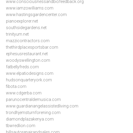
www.consciousnessandbiofeedback.org
www.iamzowilliams.com
www.hastingsgardencenter.com
pianoexplorer.net
southsidegardens.net
trinityum.net
mazzicontractors.com
thethirdplacesportsbar.com
ephesusrestaurant.net
woodyswellington.com
fatbellyfreds.com
www.elpatiodesigns.com
hudsonquarteryork.com
fibota.com
www.cdgerba.com
parunocentraldemusica.com
www.guardianangelassistedliving.com
trondhjemsturnforening.com
diamondplazakenya.com
tbwredlion.com
billsautorepairandsales.com