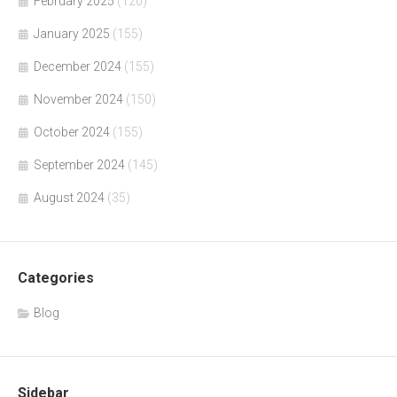
February 2025
(120)
January 2025
(155)
December 2024
(155)
November 2024
(150)
October 2024
(155)
September 2024
(145)
August 2024
(35)
Categories
Blog
Sidebar