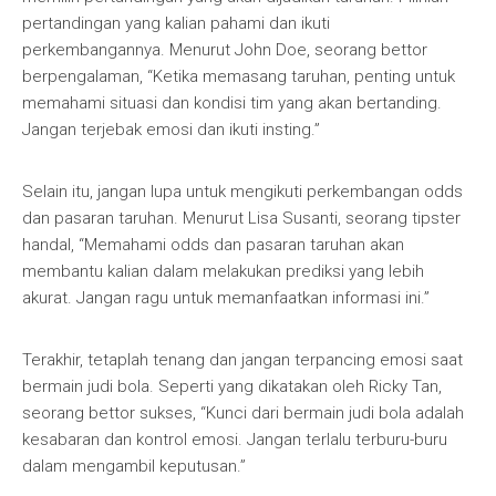
pertandingan yang kalian pahami dan ikuti
perkembangannya. Menurut John Doe, seorang bettor
berpengalaman, “Ketika memasang taruhan, penting untuk
memahami situasi dan kondisi tim yang akan bertanding.
Jangan terjebak emosi dan ikuti insting.”
Selain itu, jangan lupa untuk mengikuti perkembangan odds
dan pasaran taruhan. Menurut Lisa Susanti, seorang tipster
handal, “Memahami odds dan pasaran taruhan akan
membantu kalian dalam melakukan prediksi yang lebih
akurat. Jangan ragu untuk memanfaatkan informasi ini.”
Terakhir, tetaplah tenang dan jangan terpancing emosi saat
bermain judi bola. Seperti yang dikatakan oleh Ricky Tan,
seorang bettor sukses, “Kunci dari bermain judi bola adalah
kesabaran dan kontrol emosi. Jangan terlalu terburu-buru
dalam mengambil keputusan.”