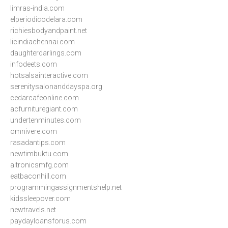
limras-india.com
elperiodicodelara.com
richiesbodyandpaint.net
licindiachennai.com
daughterdarlings.com
infodeets.com
hotsalsainteractive.com
serenitysalonanddayspa.org
cedarcafeonline.com
acfurnituregiant.com
undertenminutes.com
omnivere.com
rasadantips.com
newtimbuktu.com
altronicsmfg.com
eatbaconhill.com
programmingassignmentshelp.net
kidssleepover.com
newtravels.net
paydayloansforus.com