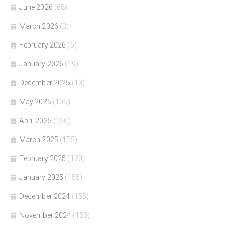
June 2026
(68)
March 2026
(3)
February 2026
(5)
January 2026
(19)
December 2025
(13)
May 2025
(105)
April 2025
(150)
March 2025
(155)
February 2025
(120)
January 2025
(155)
December 2024
(155)
November 2024
(150)