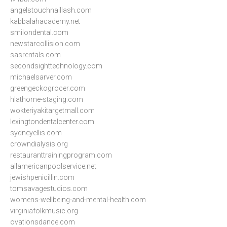
angelstouchnaillash.com
kabbalahacademy.net
smilondental.com
newstarcollision.com
sasrentals.com
secondsighttechnology.com
michaelsarver.com
greengeckogrocer.com
hlathome-staging.com
wokteriyakitargetmall.com
lexingtondentalcenter.com
sydneyellis.com
crowndialysis.org
restauranttrainingprogram.com
allamericanpoolservice.net
jewishpenicillin.com
tomsavagestudios.com
womens-wellbeing-and-mental-health.com
virginiafolkmusic.org
ovationsdance.com