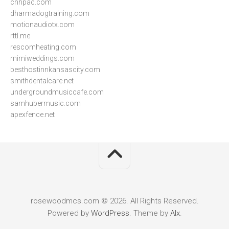
chhpac.com
dharmadogtraining.com
motionaudiotx.com
rttl.me
rescomheating.com
mimiweddings.com
besthostinnkansascity.com
smithdentalcare.net
undergroundmusiccafe.com
samhubermusic.com
apexfence.net
rosewoodmcs.com © 2026. All Rights Reserved.
Powered by
WordPress
. Theme by
Alx
.