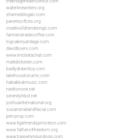
thebridgehealthclinics.com
waterlinewriters.org
shameddogan.com
parentsoftots.org
creative3drenderings.com
farmerstradecoffee.com
logcabinyardage.com
davidboers.com
www.imobetachat.com
mattdickstein.com
badlydrawntoy.com
lakehoustonumc.com
habakkukmusic.com
nexttonone.net
serenityhbot.net
joshuainternational.org
susansnailandfacial.com
pen-prop.com
www.tigertrendsprinceton.com
www.fathers4freedom.org
www.topperlyngundogs.com