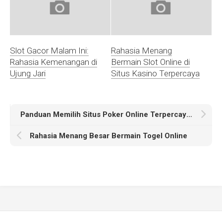
Slot Gacor Malam Ini:
Rahasia Menang
Rahasia Kemenangan di
Bermain Slot Online di
Ujung Jari
Situs Kasino Terpercaya
Panduan Memilih Situs Poker Online Terpercaya di Indonesia
Rahasia Menang Besar Bermain Togel Online