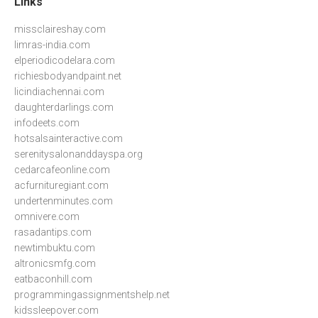
Links
missclaireshay.com
limras-india.com
elperiodicodelara.com
richiesbodyandpaint.net
licindiachennai.com
daughterdarlings.com
infodeets.com
hotsalsainteractive.com
serenitysalonanddayspa.org
cedarcafeonline.com
acfurnituregiant.com
undertenminutes.com
omnivere.com
rasadantips.com
newtimbuktu.com
altronicsmfg.com
eatbaconhill.com
programmingassignmentshelp.net
kidssleepover.com