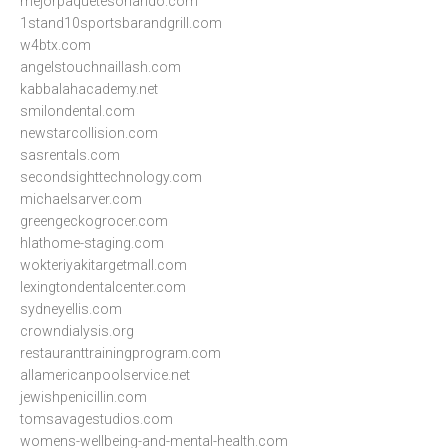
mejorpaquetesorlando.com
1stand10sportsbarandgrill.com
w4btx.com
angelstouchnaillash.com
kabbalahacademy.net
smilondental.com
newstarcollision.com
sasrentals.com
secondsighttechnology.com
michaelsarver.com
greengeckogrocer.com
hlathome-staging.com
wokteriyakitargetmall.com
lexingtondentalcenter.com
sydneyellis.com
crowndialysis.org
restauranttrainingprogram.com
allamericanpoolservice.net
jewishpenicillin.com
tomsavagestudios.com
womens-wellbeing-and-mental-health.com