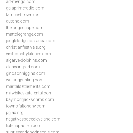
art-mengo.com
gaiaprimeradio.com
tammiebrown.net
dutonc.com
thelongescape.com
mattolegrange.com
junglelodgecostarica.com
christianfestivals.org
visitcountrykitchen.com
algarve-dolphins.com
alanveingrad.com
ginosonhiggins.com
wutungprinting.com
maritalsettlements.com
milwbikeskaterental.com
baymontjacksonms.com
townofaltonany.com
pglax.org
negativespacecleveland.com
liuteriapaoletti.com
sunriseandgoodpeople.com