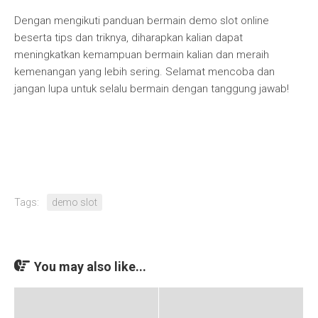
Dengan mengikuti panduan bermain demo slot online
beserta tips dan triknya, diharapkan kalian dapat
meningkatkan kemampuan bermain kalian dan meraih
kemenangan yang lebih sering. Selamat mencoba dan
jangan lupa untuk selalu bermain dengan tanggung jawab!
Tags:
demo slot
You may also like...