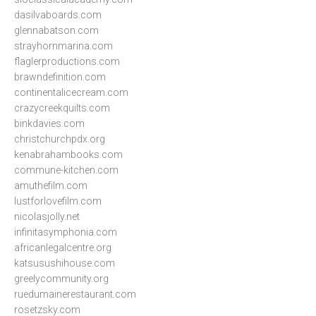
dasilvaboards.com
glennabatson.com
strayhornmarina.com
flaglerproductions.com
brawndefinition.com
continentalicecream.com
crazycreekquilts.com
binkdavies.com
christchurchpdx.org
kenabrahambooks.com
commune-kitchen.com
amuthefilm.com
lustforlovefilm.com
nicolasjolly.net
infinitasymphonia.com
africanlegalcentre.org
katsusushihouse.com
greelycommunity.org
ruedumainerestaurant.com
rosetzsky.com