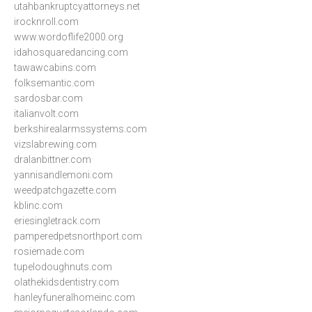
utahbankruptcyattorneys.net
irocknroll.com
www.wordoflife2000.org
idahosquaredancing.com
tawawcabins.com
folksemantic.com
sardosbar.com
italianvolt.com
berkshirealarmssystems.com
vizslabrewing.com
dralanbittner.com
yannisandlemoni.com
weedpatchgazette.com
kblinc.com
eriesingletrack.com
pamperedpetsnorthport.com
rosiemade.com
tupelodoughnuts.com
olathekidsdentistry.com
hanleyfuneralhomeinc.com