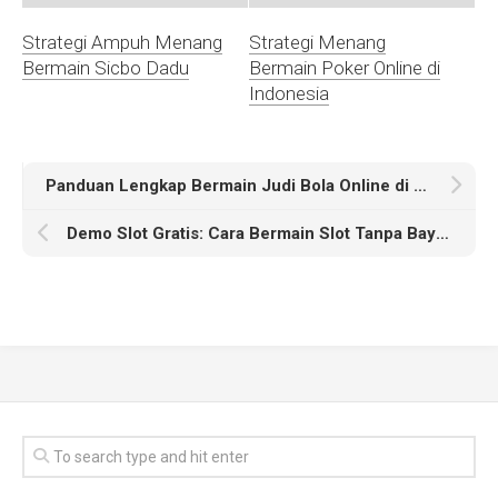
Strategi Ampuh Menang
Strategi Menang
Bermain Sicbo Dadu
Bermain Poker Online di
Indonesia
Panduan Lengkap Bermain Judi Bola Online di Situs Terpercaya
Demo Slot Gratis: Cara Bermain Slot Tanpa Bayar di Situs Judi Online