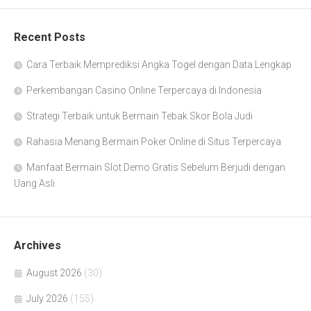
Recent Posts
Cara Terbaik Memprediksi Angka Togel dengan Data Lengkap
Perkembangan Casino Online Terpercaya di Indonesia
Strategi Terbaik untuk Bermain Tebak Skor Bola Judi
Rahasia Menang Bermain Poker Online di Situs Terpercaya
Manfaat Bermain Slot Demo Gratis Sebelum Berjudi dengan
Uang Asli
Archives
August 2026
(30)
July 2026
(155)