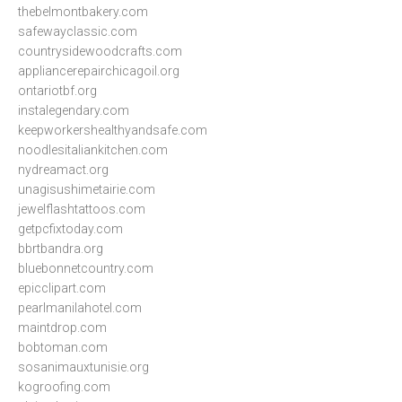
thebelmontbakery.com
safewayclassic.com
countrysidewoodcrafts.com
appliancerepairchicagoil.org
ontariotbf.org
instalegendary.com
keepworkershealthyandsafe.com
noodlesitaliankitchen.com
nydreamact.org
unagisushimetairie.com
jewelflashtattoos.com
getpcfixtoday.com
bbrtbandra.org
bluebonnetcountry.com
epicclipart.com
pearlmanilahotel.com
maintdrop.com
bobtoman.com
sosanimauxtunisie.org
kogroofing.com