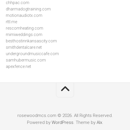
chhpac.com
dharmadogtraining.com
motionaudiotx.com
rttl.me
rescomheating.com
mimiweddings.com
besthostinnkansascity.com
smithdentalcare.net
undergroundmusiccafe.com
samhubermusic.com
apexfence.net
rosewoodmcs.com © 2026. All Rights Reserved.
Powered by
WordPress
. Theme by
Alx
.