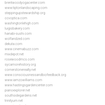
brentwoodyogacenter.com
www.tiptonlandscaping.com
steppingupstewardship.org
ccvoptica.com
washingtonlehigh.com
luigisbakery.com
hanabi-sushi.com
wolfandzed.com
dekuta.com
www.cinemabuzz.com
mixdepot.net
rosewoodmcs.com
sycamorehistory.org
cornerstonerealty.net
www.consciousnessandbiofeedback.org
www.iamzowilliams.com
www.hastingsgardencenter.com
pianoexplorer.net
southsidegardens.net
trinityum.net