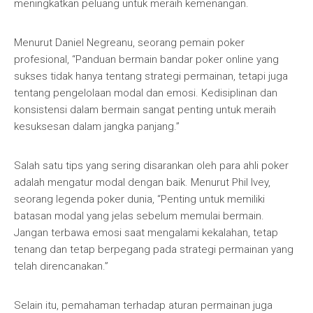
meningkatkan peluang untuk meraih kemenangan.
Menurut Daniel Negreanu, seorang pemain poker
profesional, “Panduan bermain bandar poker online yang
sukses tidak hanya tentang strategi permainan, tetapi juga
tentang pengelolaan modal dan emosi. Kedisiplinan dan
konsistensi dalam bermain sangat penting untuk meraih
kesuksesan dalam jangka panjang.”
Salah satu tips yang sering disarankan oleh para ahli poker
adalah mengatur modal dengan baik. Menurut Phil Ivey,
seorang legenda poker dunia, “Penting untuk memiliki
batasan modal yang jelas sebelum memulai bermain.
Jangan terbawa emosi saat mengalami kekalahan, tetap
tenang dan tetap berpegang pada strategi permainan yang
telah direncanakan.”
Selain itu, pemahaman terhadap aturan permainan juga