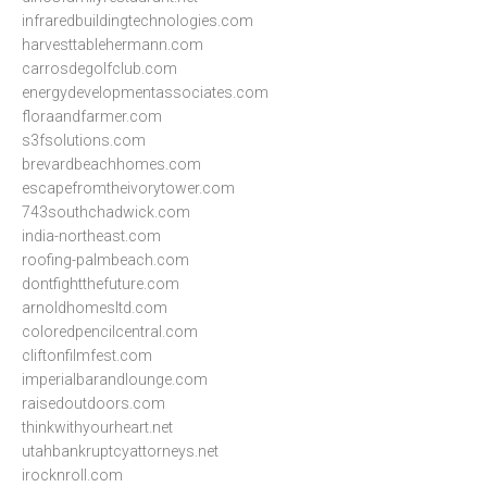
infraredbuildingtechnologies.com
harvesttablehermann.com
carrosdegolfclub.com
energydevelopmentassociates.com
floraandfarmer.com
s3fsolutions.com
brevardbeachhomes.com
escapefromtheivorytower.com
743southchadwick.com
india-northeast.com
roofing-palmbeach.com
dontfightthefuture.com
arnoldhomesltd.com
coloredpencilcentral.com
cliftonfilmfest.com
imperialbarandlounge.com
raisedoutdoors.com
thinkwithyourheart.net
utahbankruptcyattorneys.net
irocknroll.com