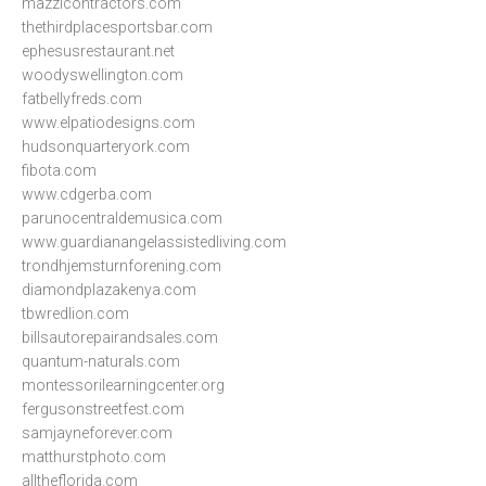
mazzicontractors.com
thethirdplacesportsbar.com
ephesusrestaurant.net
woodyswellington.com
fatbellyfreds.com
www.elpatiodesigns.com
hudsonquarteryork.com
fibota.com
www.cdgerba.com
parunocentraldemusica.com
www.guardianangelassistedliving.com
trondhjemsturnforening.com
diamondplazakenya.com
tbwredlion.com
billsautorepairandsales.com
quantum-naturals.com
montessorilearningcenter.org
fergusonstreetfest.com
samjayneforever.com
matthurstphoto.com
alltheflorida.com