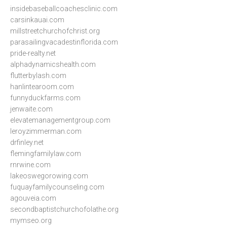
insidebaseballcoachesclinic.com
carsinkauai.com
millstreetchurchofchrist.org
parasailingvacadestinflorida.com
pride-realty.net
alphadynamicshealth.com
flutterbylash.com
hanlintearoom.com
funnyduckfarms.com
jenwaite.com
elevatemanagementgroup.com
leroyzimmerman.com
drfinley.net
flemingfamilylaw.com
rnrwine.com
lakeoswegorowing.com
fuquayfamilycounseling.com
agouveia.com
secondbaptistchurchofolathe.org
mymseo.org