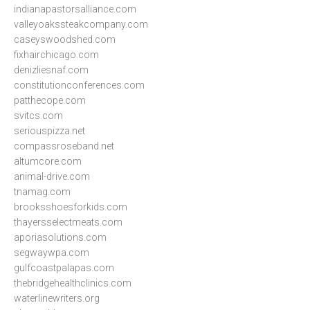
indianapastorsalliance.com
valleyoakssteakcompany.com
caseyswoodshed.com
fixhairchicago.com
denizliesnaf.com
constitutionconferences.com
patthecope.com
svitcs.com
seriouspizza.net
compassroseband.net
altumcore.com
animal-drive.com
tnamag.com
brooksshoesforkids.com
thayersselectmeats.com
aporiasolutions.com
segwaywpa.com
gulfcoastpalapas.com
thebridgehealthclinics.com
waterlinewriters.org