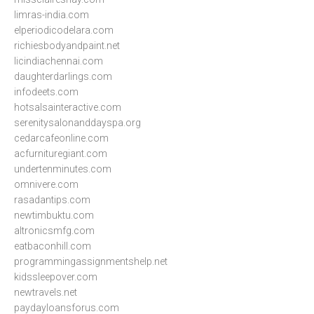
limras-india.com
elperiodicodelara.com
richiesbodyandpaint.net
licindiachennai.com
daughterdarlings.com
infodeets.com
hotsalsainteractive.com
serenitysalonanddayspa.org
cedarcafeonline.com
acfurnituregiant.com
undertenminutes.com
omnivere.com
rasadantips.com
newtimbuktu.com
altronicsmfg.com
eatbaconhill.com
programmingassignmentshelp.net
kidssleepover.com
newtravels.net
paydayloansforus.com