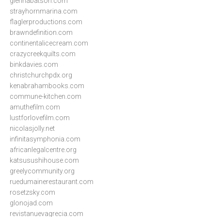
glennabatson.com
strayhornmarina.com
flaglerproductions.com
brawndefinition.com
continentalicecream.com
crazycreekquilts.com
binkdavies.com
christchurchpdx.org
kenabrahambooks.com
commune-kitchen.com
amuthefilm.com
lustforlovefilm.com
nicolasjolly.net
infinitasymphonia.com
africanlegalcentre.org
katsusushihouse.com
greelycommunity.org
ruedumainerestaurant.com
rosetzsky.com
glonojad.com
revistanuevagrecia.com