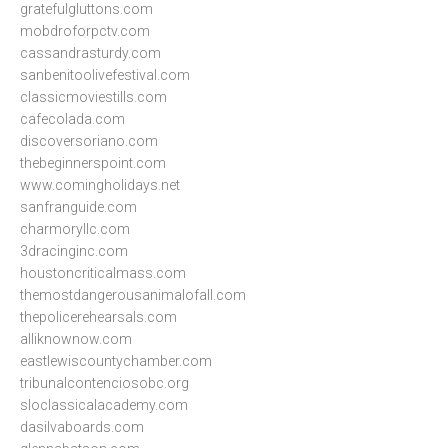
gratefulgluttons.com
mobdroforpctv.com
cassandrasturdy.com
sanbenitoolivefestival.com
classicmoviestills.com
cafecolada.com
discoversoriano.com
thebeginnerspoint.com
www.comingholidays.net
sanfranguide.com
charmoryllc.com
3dracinginc.com
houstoncriticalmass.com
themostdangerousanimalofall.com
thepolicerehearsals.com
alliknownow.com
eastlewiscountychamber.com
tribunalcontenciosobc.org
sloclassicalacademy.com
dasilvaboards.com