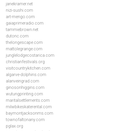
janekramer.net
nizi-sushi.com
art-mengo.com
gaiaprimeradio.com
tammiebrown.net
dutonc.com
thelongescape.com
mattolegrange.com
junglelodgecostarica.com
christianfestivals.org
visitcountrykitchen.com
algarve-dolphins.com
alanveingrad.com
ginosonhiggins.com
wutungprinting.com
maritalsettlements.com
milwbikeskaterental.com
baymontjacksonms.com
townofaltonany.com
pglax.org