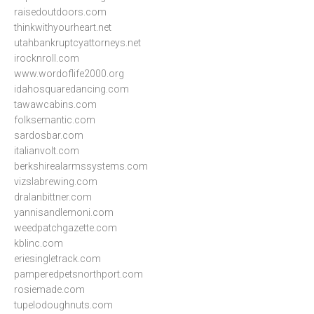
raisedoutdoors.com
thinkwithyourheart.net
utahbankruptcyattorneys.net
irocknroll.com
www.wordoflife2000.org
idahosquaredancing.com
tawawcabins.com
folksemantic.com
sardosbar.com
italianvolt.com
berkshirealarmssystems.com
vizslabrewing.com
dralanbittner.com
yannisandlemoni.com
weedpatchgazette.com
kblinc.com
eriesingletrack.com
pamperedpetsnorthport.com
rosiemade.com
tupelodoughnuts.com