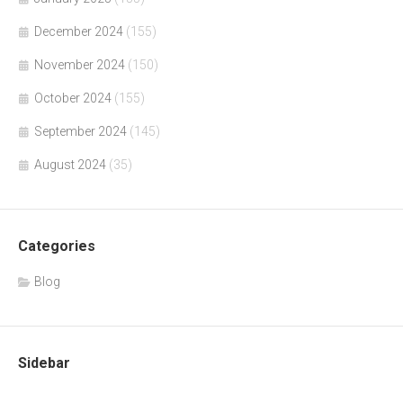
December 2024
(155)
November 2024
(150)
October 2024
(155)
September 2024
(145)
August 2024
(35)
Categories
Blog
Sidebar