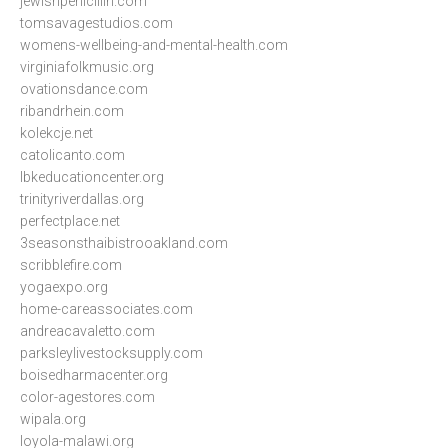
jewishpenicillin.com
tomsavagestudios.com
womens-wellbeing-and-mental-health.com
virginiafolkmusic.org
ovationsdance.com
ribandrhein.com
kolekcje.net
catolicanto.com
lbkeducationcenter.org
trinityriverdallas.org
perfectplace.net
3seasonsthaibistrooakland.com
scribblefire.com
yogaexpo.org
home-careassociates.com
andreacavaletto.com
parksleylivestocksupply.com
boisedharmacenter.org
color-agestores.com
wipala.org
loyola-malawi.org