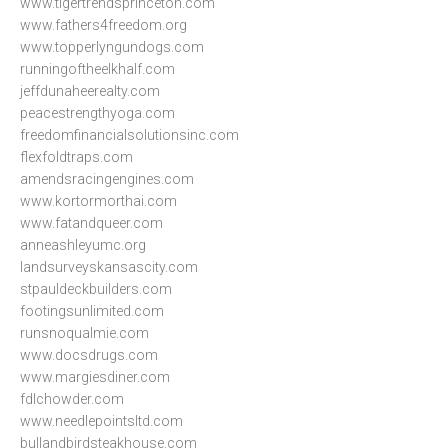
www.tigertrendsprinceton.com
www.fathers4freedom.org
www.topperlyngundogs.com
runningoftheelkhalf.com
jeffdunaheerealty.com
peacestrengthyoga.com
freedomfinancialsolutionsinc.com
flexfoldtraps.com
amendsracingengines.com
www.kortormorthai.com
www.fatandqueer.com
anneashleyumc.org
landsurveyskansascity.com
stpauldeckbuilders.com
footingsunlimited.com
runsnoqualmie.com
www.docsdrugs.com
www.margiesdiner.com
fdlchowder.com
www.needlepointsltd.com
bullandbirdsteakhouse.com