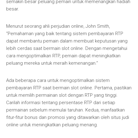
semakin besar peluang pemain untuk memenangkan hadiah
besar.
Menurut seorang ahli perjudian online, John Smith,
“Pemahaman yang baik tentang sistem pembayaran RTP
dapat membantu pemain dalam membuat keputusan yang
lebih cerdas saat bermain slot online. Dengan mengetahui
cara mengoptimalkan RTP, pemain dapat meningkatkan
peluang mereka untuk meraih kemenangan.”
Ada beberapa cara untuk mengoptimalkan sistem
pembayaran RTP saat bermain slot online. Pertama, pastikan
untuk memilih permainan slot dengan RTP yang tinggi.
Carilah informasi tentang persentase RTP dari setiap
permainan sebelum memulai taruhan. Kedua, manfaatkan
fitur-fitur bonus dan promosi yang ditawarkan oleh situs judi
online untuk meningkatkan peluang menang.