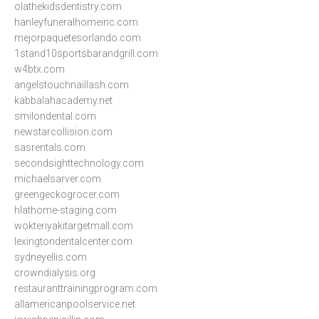
olathekidsdentistry.com
hanleyfuneralhomeinc.com
mejorpaquetesorlando.com
1stand10sportsbarandgrill.com
w4btx.com
angelstouchnaillash.com
kabbalahacademy.net
smilondental.com
newstarcollision.com
sasrentals.com
secondsighttechnology.com
michaelsarver.com
greengeckogrocer.com
hlathome-staging.com
wokteriyakitargetmall.com
lexingtondentalcenter.com
sydneyellis.com
crowndialysis.org
restauranttrainingprogram.com
allamericanpoolservice.net