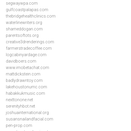
segwaywpa.com
gulfcoastpalapas.com
thebridgehealthclinics.com
waterlinewriters.org
shameddogan.com
parentsoftots.org
creative3drenderings.com
farmerstradecoffee.com
logcabinyardage.com
davidboers.com
www.imobetachat.com
mattdickstein.com
badlydrawntoy.com
lakehoustonumc.com
habakkukmusic.com
nexttonone.net
serenityhbot.net
joshuainternational.org
susansnailandfacial.com
pen-prop.com