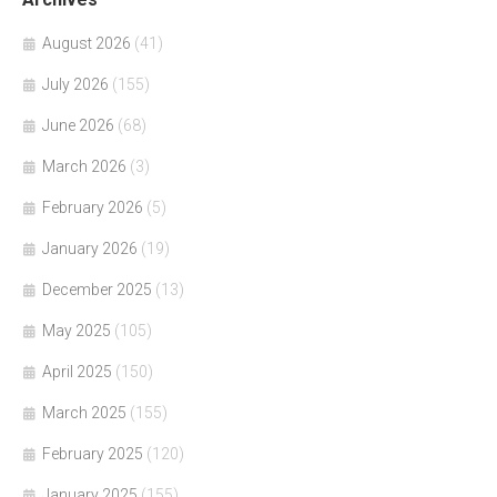
August 2026
(41)
July 2026
(155)
June 2026
(68)
March 2026
(3)
February 2026
(5)
January 2026
(19)
December 2025
(13)
May 2025
(105)
April 2025
(150)
March 2025
(155)
February 2025
(120)
January 2025
(155)