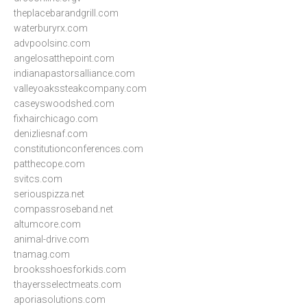
theplacebarandgrill.com
waterburyrx.com
advpoolsinc.com
angelosatthepoint.com
indianapastorsalliance.com
valleyoakssteakcompany.com
caseyswoodshed.com
fixhairchicago.com
denizliesnaf.com
constitutionconferences.com
patthecope.com
svitcs.com
seriouspizza.net
compassroseband.net
altumcore.com
animal-drive.com
tnamag.com
brooksshoesforkids.com
thayersselectmeats.com
aporiasolutions.com