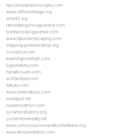
lascolinasplasticsurgery.com
www.cliftonheritage.org
sma43.org
remodelingchicagoonline.com
brentwoodyogacenter.com
www.tiptonlandscaping.com
steppingupstewardship.org
ccvoptica.com
washingtonlehigh.com
luigisbakery.com
hanabi-sushi.com
wolfandzed.com
dekuta.com
www.cinemabuzz.com
mixdepot.net
rosewoodmcs.com
sycamorehistory.org
cornerstonerealty.net
www.consciousnessandbiofeedback.org
www.iamzowilliams.com