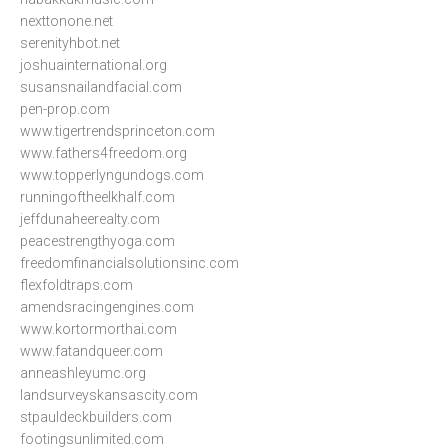
nexttonone.net
serenityhbot.net
joshuainternational.org
susansnailandfacial.com
pen-prop.com
www.tigertrendsprinceton.com
www.fathers4freedom.org
www.topperlyngundogs.com
runningoftheelkhalf.com
jeffdunaheerealty.com
peacestrengthyoga.com
freedomfinancialsolutionsinc.com
flexfoldtraps.com
amendsracingengines.com
www.kortormorthai.com
www.fatandqueer.com
anneashleyumc.org
landsurveyskansascity.com
stpauldeckbuilders.com
footingsunlimited.com