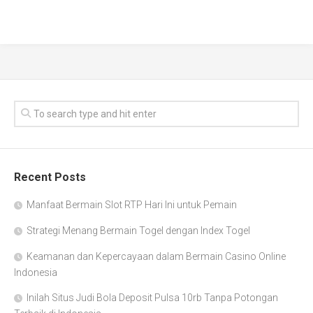
Recent Posts
Manfaat Bermain Slot RTP Hari Ini untuk Pemain
Strategi Menang Bermain Togel dengan Index Togel
Keamanan dan Kepercayaan dalam Bermain Casino Online
Indonesia
Inilah Situs Judi Bola Deposit Pulsa 10rb Tanpa Potongan