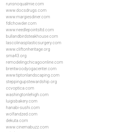
runsnoqualmie.com
www.docsdrugs.com
www.margiesdiner.com
fdlchowder.com
www.needlepointsltd.com
bullandbirdsteakhouse.com
lascolinasplasticsurgery.com
www.cliftonheritage.org
sma43.org
remodelingchicagoonline.com
brentwoodyogacenter.com
www.tiptonlandscaping.com
steppingupstewardship.org
ccvoptica.com
washingtonlehigh.com
luigisbakery.com
hanabi-sushi.com
wolfandzed.com
dekuta.com
www.cinemabuzz.com