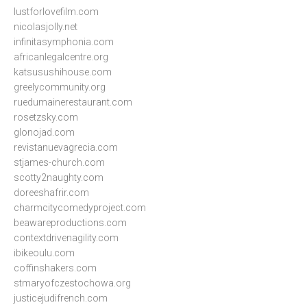
lustforlovefilm.com
nicolasjolly.net
infinitasymphonia.com
africanlegalcentre.org
katsusushihouse.com
greelycommunity.org
ruedumainerestaurant.com
rosetzsky.com
glonojad.com
revistanuevagrecia.com
stjames-church.com
scotty2naughty.com
doreeshafrir.com
charmcitycomedyproject.com
beawareproductions.com
contextdrivenagility.com
ibikeoulu.com
coffinshakers.com
stmaryofczestochowa.org
justicejudifrench.com