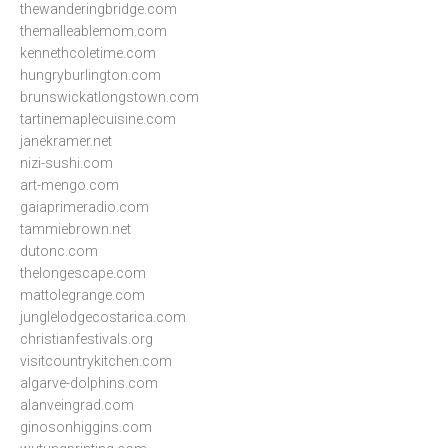
thewanderingbridge.com
themalleablemom.com
kennethcoletime.com
hungryburlington.com
brunswickatlongstown.com
tartinemaplecuisine.com
janekramer.net
nizi-sushi.com
art-mengo.com
gaiaprimeradio.com
tammiebrown.net
dutonc.com
thelongescape.com
mattolegrange.com
junglelodgecostarica.com
christianfestivals.org
visitcountrykitchen.com
algarve-dolphins.com
alanveingrad.com
ginosonhiggins.com