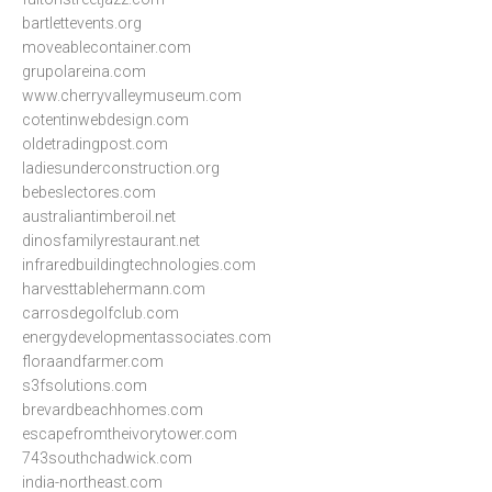
bartlettevents.org
moveablecontainer.com
grupolareina.com
www.cherryvalleymuseum.com
cotentinwebdesign.com
oldetradingpost.com
ladiesunderconstruction.org
bebeslectores.com
australiantimberoil.net
dinosfamilyrestaurant.net
infraredbuildingtechnologies.com
harvesttablehermann.com
carrosdegolfclub.com
energydevelopmentassociates.com
floraandfarmer.com
s3fsolutions.com
brevardbeachhomes.com
escapefromtheivorytower.com
743southchadwick.com
india-northeast.com