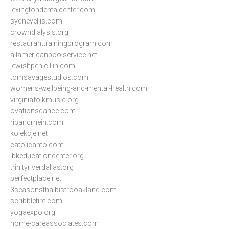
lexingtondentalcenter.com
sydneyellis.com
crowndialysis.org
restauranttrainingprogram.com
allamericanpoolservice.net
jewishpenicillin.com
tomsavagestudios.com
womens-wellbeing-and-mental-health.com
virginiafolkmusic.org
ovationsdance.com
ribandrhein.com
kolekcje.net
catolicanto.com
lbkeducationcenter.org
trinityriverdallas.org
perfectplace.net
3seasonsthaibistrooakland.com
scribblefire.com
yogaexpo.org
home-careassociates.com