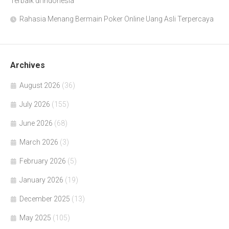
Terbaik di Indonesia
Rahasia Menang Bermain Poker Online Uang Asli Terpercaya
Archives
August 2026
(36)
July 2026
(155)
June 2026
(68)
March 2026
(3)
February 2026
(5)
January 2026
(19)
December 2025
(13)
May 2025
(105)