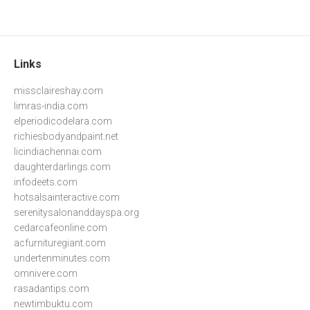
Links
missclaireshay.com
limras-india.com
elperiodicodelara.com
richiesbodyandpaint.net
licindiachennai.com
daughterdarlings.com
infodeets.com
hotsalsainteractive.com
serenitysalonanddayspa.org
cedarcafeonline.com
acfurnituregiant.com
undertenminutes.com
omnivere.com
rasadantips.com
newtimbuktu.com