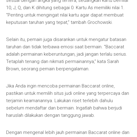
sesuai dengan angka yang tertera, sedangkan kartu bernilai
10, J, Q, dan K dihitung sebagai 0. Kartu As memiliki nilai 1.
“Penting untuk mengingat nilai kartu agar dapat membuat
keputusan taruhan yang tepat,” tambah Grochowski.
Selain itu, pemain juga disarankan untuk mengatur batasan
taruhan dan tidak terbawa emosi saat bermain. “Baccarat
adalah permainan keberuntungan, jadi jangan terlalu serius.
Tetaplah tenang dan nikmati permainannya,” kata Sarah
Brown, seorang pemain berpengalaman.
Jika Anda ingin mencoba permainan Baccarat online,
pastikan untuk memilih situs judi online yang terpercaya dan
terjamin keamanannya. Lakukan riset terlebih dahulu
sebelum mendaftar dan bermain. Ingatlah bahwa berjudi
haruslah dilakukan dengan tanggung jawab.
Dengan mengenal lebih jauh permainan Baccarat online dan