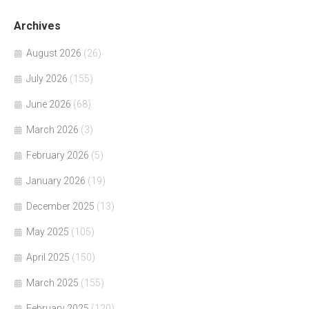
Archives
August 2026
(26)
July 2026
(155)
June 2026
(68)
March 2026
(3)
February 2026
(5)
January 2026
(19)
December 2025
(13)
May 2025
(105)
April 2025
(150)
March 2025
(155)
February 2025
(120)