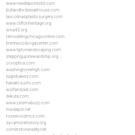
www.needlepointsltd.com
bullandbirdsteakhouse.com
lascolinasplasticsurgery.com
www.cliftonheritage.org
sma43.org
remodelingchicagoonline.com
brentwoodyogacenter.com
www.tiptonlandscaping.com
steppingupstewardship.org
ccvoptica.com
washingtonlehigh.com
luigisbakery.com
hanabi-sushi.com
wolfandzed.com
dekuta.com
www.cinemabuzz.com
mixdepot.net
rosewoodmcs.com
sycamorehistory.org
cornerstonerealty.net