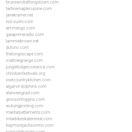
brunswickatlongstown.com
tartinemaplecuisine.com
janekramer.net
nizi-sushi.com
art-mengo.com
gaiaprimeradio.com
tammiebrown.net
dutonc.com
thelongescape.com
mattolegrange.com
junglelodgecostarica.com
christianfestivals.org
visitcountrykitchen.com
algarve-dolphins.com
alanveingrad.com
ginosonhiggins.com
wutungprinting.com
maritalsettlements.com
milwbikeskaterental.com
baymontjacksonms.com
townofaltonany.com