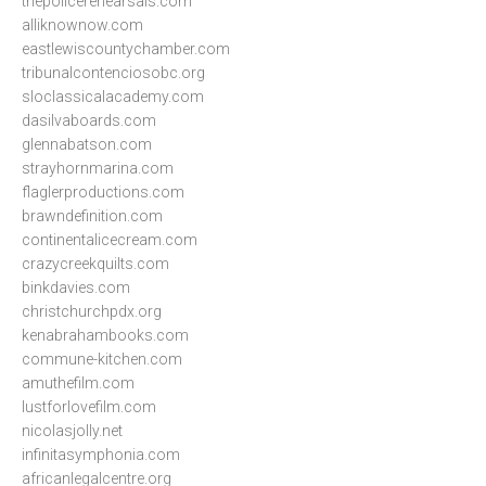
thepolicerehearsals.com
alliknownow.com
eastlewiscountychamber.com
tribunalcontenciosobc.org
sloclassicalacademy.com
dasilvaboards.com
glennabatson.com
strayhornmarina.com
flaglerproductions.com
brawndefinition.com
continentalicecream.com
crazycreekquilts.com
binkdavies.com
christchurchpdx.org
kenabrahambooks.com
commune-kitchen.com
amuthefilm.com
lustforlovefilm.com
nicolasjolly.net
infinitasymphonia.com
africanlegalcentre.org