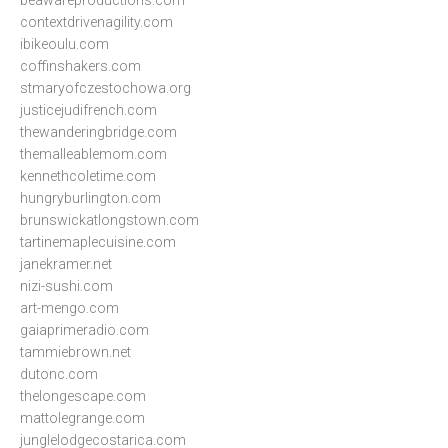
beawareproductions.com
contextdrivenagility.com
ibikeoulu.com
coffinshakers.com
stmaryofczestochowa.org
justicejudifrench.com
thewanderingbridge.com
themalleablemom.com
kennethcoletime.com
hungryburlington.com
brunswickatlongstown.com
tartinemaplecuisine.com
janekramer.net
nizi-sushi.com
art-mengo.com
gaiaprimeradio.com
tammiebrown.net
dutonc.com
thelongescape.com
mattolegrange.com
junglelodgecostarica.com