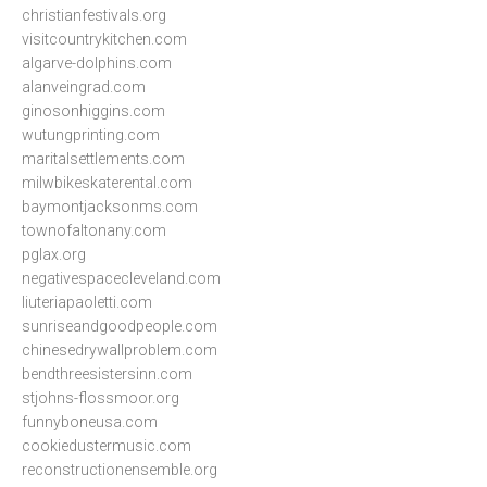
christianfestivals.org
visitcountrykitchen.com
algarve-dolphins.com
alanveingrad.com
ginosonhiggins.com
wutungprinting.com
maritalsettlements.com
milwbikeskaterental.com
baymontjacksonms.com
townofaltonany.com
pglax.org
negativespacecleveland.com
liuteriapaoletti.com
sunriseandgoodpeople.com
chinesedrywallproblem.com
bendthreesistersinn.com
stjohns-flossmoor.org
funnyboneusa.com
cookiedustermusic.com
reconstructionensemble.org