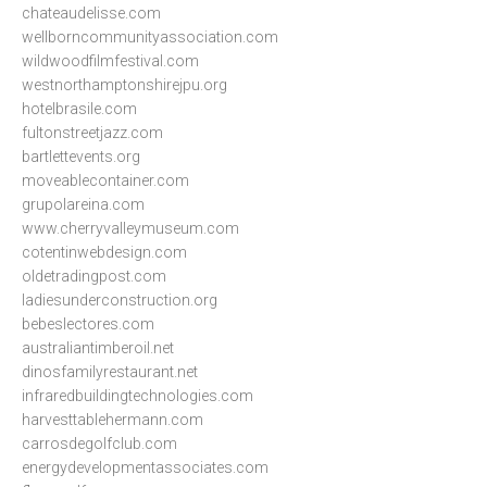
chateaudelisse.com
wellborncommunityassociation.com
wildwoodfilmfestival.com
westnorthamptonshirejpu.org
hotelbrasile.com
fultonstreetjazz.com
bartlettevents.org
moveablecontainer.com
grupolareina.com
www.cherryvalleymuseum.com
cotentinwebdesign.com
oldetradingpost.com
ladiesunderconstruction.org
bebeslectores.com
australiantimberoil.net
dinosfamilyrestaurant.net
infraredbuildingtechnologies.com
harvesttablehermann.com
carrosdegolfclub.com
energydevelopmentassociates.com