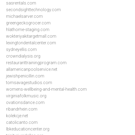
sasrentals.com
secondsighttechnology.com
michaelsarver.com
greengeckogrocer.com
hlathome-staging.com
wokteriyakitargetmall.com
lexingtondentalcenter.com
sydneyellis.com
crowndialysis.org
restauranttrainingprogram.com
allamericanpoolservice.net
jewishpenicillin.com
tomsavagestudios.com
womens-wellbeing-and-mental-health.com
virginiafolkmusic.org
ovationsdance.com
ribandrhein.com
kolekcje.net
catolicanto.com
lbkeducationcenter.org