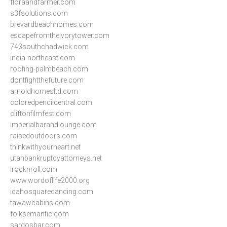
floraandfarmer.com
s3fsolutions.com
brevardbeachhomes.com
escapefromtheivorytower.com
743southchadwick.com
india-northeast.com
roofing-palmbeach.com
dontfightthefuture.com
arnoldhomesltd.com
coloredpencilcentral.com
cliftonfilmfest.com
imperialbarandlounge.com
raisedoutdoors.com
thinkwithyourheart.net
utahbankruptcyattorneys.net
irocknroll.com
www.wordoflife2000.org
idahosquaredancing.com
tawawcabins.com
folksemantic.com
sardosbar.com