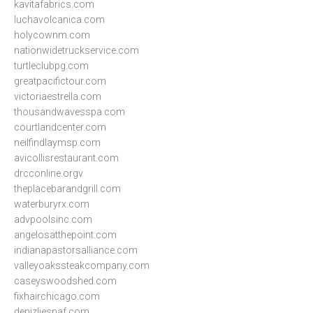
kavitafabrics.com
luchavolcanica.com
holycownm.com
nationwidetruckservice.com
turtleclubpg.com
greatpacifictour.com
victoriaestrella.com
thousandwavesspa.com
courtlandcenter.com
neilfindlaymsp.com
avicollisrestaurant.com
drcconline.org
v
theplacebarandgrill.com
waterburyrx.com
advpoolsinc.com
angelosatthepoint.com
indianapastorsalliance.com
valleyoakssteakcompany.com
caseyswoodshed.com
fixhairchicago.com
denizliesnaf.com