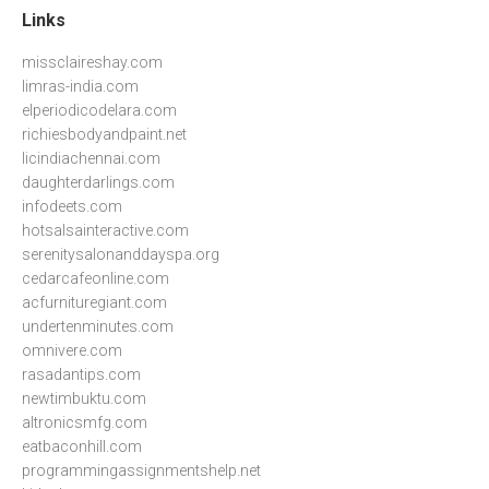
Links
missclaireshay.com
limras-india.com
elperiodicodelara.com
richiesbodyandpaint.net
licindiachennai.com
daughterdarlings.com
infodeets.com
hotsalsainteractive.com
serenitysalonanddayspa.org
cedarcafeonline.com
acfurnituregiant.com
undertenminutes.com
omnivere.com
rasadantips.com
newtimbuktu.com
altronicsmfg.com
eatbaconhill.com
programmingassignmentshelp.net