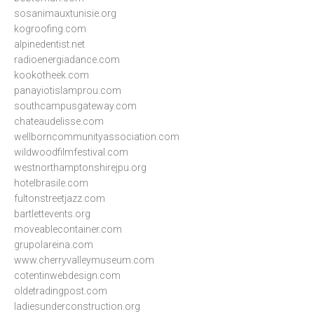
sosanimauxtunisie.org
kogroofing.com
alpinedentist.net
radioenergiadance.com
kookotheek.com
panayiotislamprou.com
southcampusgateway.com
chateaudelisse.com
wellborncommunityassociation.com
wildwoodfilmfestival.com
westnorthamptonshirejpu.org
hotelbrasile.com
fultonstreetjazz.com
bartlettevents.org
moveablecontainer.com
grupolareina.com
www.cherryvalleymuseum.com
cotentinwebdesign.com
oldetradingpost.com
ladiesunderconstruction.org