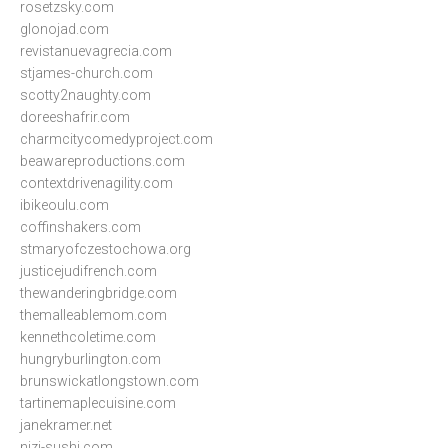
rosetzsky.com
glonojad.com
revistanuevagrecia.com
stjames-church.com
scotty2naughty.com
doreeshafrir.com
charmcitycomedyproject.com
beawareproductions.com
contextdrivenagility.com
ibikeoulu.com
coffinshakers.com
stmaryofczestochowa.org
justicejudifrench.com
thewanderingbridge.com
themalleablemom.com
kennethcoletime.com
hungryburlington.com
brunswickatlongstown.com
tartinemaplecuisine.com
janekramer.net
nizi-sushi.com