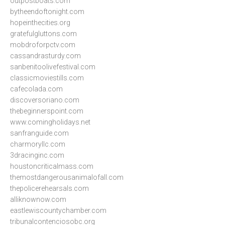
outpostboats.com
bytheendoftonight.com
hopeinthecities.org
gratefulgluttons.com
mobdroforpctv.com
cassandrasturdy.com
sanbenitoolivefestival.com
classicmoviestills.com
cafecolada.com
discoversoriano.com
thebeginnerspoint.com
www.comingholidays.net
sanfranguide.com
charmoryllc.com
3dracinginc.com
houstoncriticalmass.com
themostdangerousanimalofall.com
thepolicerehearsals.com
alliknownow.com
eastlewiscountychamber.com
tribunalcontenciosobc.org