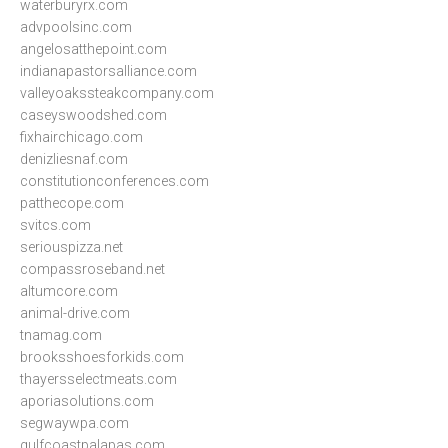
waterburyrx.com
advpoolsinc.com
angelosatthepoint.com
indianapastorsalliance.com
valleyoakssteakcompany.com
caseyswoodshed.com
fixhairchicago.com
denizliesnaf.com
constitutionconferences.com
patthecope.com
svitcs.com
seriouspizza.net
compassroseband.net
altumcore.com
animal-drive.com
tnamag.com
brooksshoesforkids.com
thayersselectmeats.com
aporiasolutions.com
segwaywpa.com
gulfcoastpalapas.com