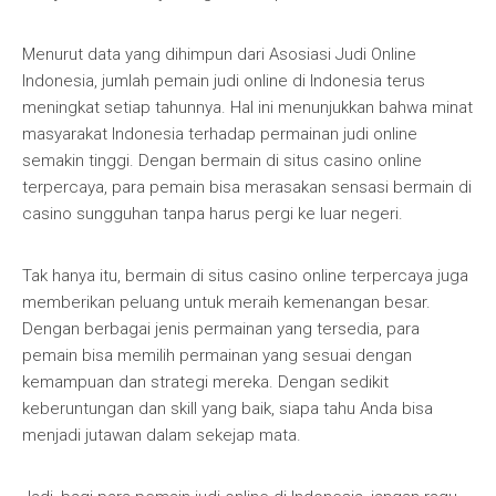
Menurut data yang dihimpun dari Asosiasi Judi Online
Indonesia, jumlah pemain judi online di Indonesia terus
meningkat setiap tahunnya. Hal ini menunjukkan bahwa minat
masyarakat Indonesia terhadap permainan judi online
semakin tinggi. Dengan bermain di situs casino online
terpercaya, para pemain bisa merasakan sensasi bermain di
casino sungguhan tanpa harus pergi ke luar negeri.
Tak hanya itu, bermain di situs casino online terpercaya juga
memberikan peluang untuk meraih kemenangan besar.
Dengan berbagai jenis permainan yang tersedia, para
pemain bisa memilih permainan yang sesuai dengan
kemampuan dan strategi mereka. Dengan sedikit
keberuntungan dan skill yang baik, siapa tahu Anda bisa
menjadi jutawan dalam sekejap mata.