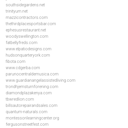
southsidegardens.net
trinityum.net
mazzicontractors.com
thethirdplacesportsbar.com
ephesusrestaurant.net
woodyswellington.com
fatbellyfreds.com
www.elpatiodesigns.com
hudsonquarteryork.com
fibota.com
www.cdgerba.com
parunocentraldemusica.com
www.guardianangelassistedliving.com
trondhjemsturnforening.com
diamondplazakenya.com
tbwredlion.com
billsautorepairandsales.com
quantum-naturals.com
montessorilearningcenter.org
fergusonstreetfest.com