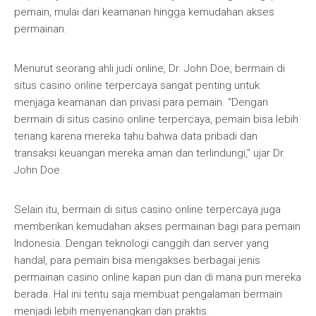
pemain, mulai dari keamanan hingga kemudahan akses
permainan.
Menurut seorang ahli judi online, Dr. John Doe, bermain di
situs casino online terpercaya sangat penting untuk
menjaga keamanan dan privasi para pemain. “Dengan
bermain di situs casino online terpercaya, pemain bisa lebih
tenang karena mereka tahu bahwa data pribadi dan
transaksi keuangan mereka aman dan terlindungi,” ujar Dr.
John Doe.
Selain itu, bermain di situs casino online terpercaya juga
memberikan kemudahan akses permainan bagi para pemain
Indonesia. Dengan teknologi canggih dan server yang
handal, para pemain bisa mengakses berbagai jenis
permainan casino online kapan pun dan di mana pun mereka
berada. Hal ini tentu saja membuat pengalaman bermain
menjadi lebih menyenangkan dan praktis.