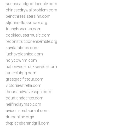
sunriseandgoodpeople.com
chinesedrywallproblem.com
bendthreesistersinn.com
stjohns-flossmoor.org
funnyboneusa.com
cookiedustermusic.com
reconstructionensemble.org
kavitafabrics.com
luchavolcanica.com
holycownm.com
nationwidetruckservice.com
turtleclubpg.com
greatpacifictour.com
victoriaestrella.com
thousandwavesspa.com
courtlandcenter.com
neilfindlaymsp.com
avicollisrestaurant.com
drcconline.org
v
theplacebarandgrill.com