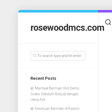
Skip
to
content
rosewoodmcs.com
Recent Posts
Manfaat Bermain Slot Demo
Gratis Sebelum Berjudi dengan
Uang Asli
Keseruan Bermain di Kasino