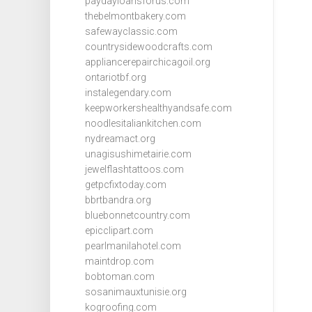
paydayloansforus.com
thebelmontbakery.com
safewayclassic.com
countrysidewoodcrafts.com
appliancerepairchicagoil.org
ontariotbf.org
instalegendary.com
keepworkershealthyandsafe.com
noodlesitaliankitchen.com
nydreamact.org
unagisushimetairie.com
jewelflashtattoos.com
getpcfixtoday.com
bbrtbandra.org
bluebonnetcountry.com
epicclipart.com
pearlmanilahotel.com
maintdrop.com
bobtoman.com
sosanimauxtunisie.org
kogroofing.com