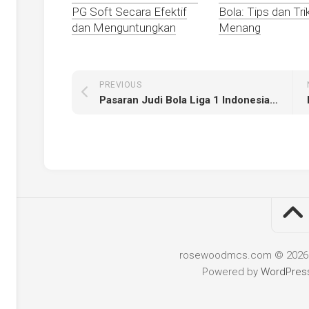
PG Soft Secara Efektif
Bola: Tips dan Tri
dan Menguntungkan
Menang
PREVIOUS
Pasaran Judi Bola Liga 1 Indonesia: Prediksi dan Analisis Terbaru
rosewoodmcs.com © 2026. A
Powered by
WordPres