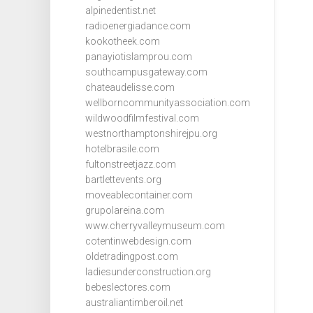
alpinedentist.net
radioenergiadance.com
kookotheek.com
panayiotislamprou.com
southcampusgateway.com
chateaudelisse.com
wellborncommunityassociation.com
wildwoodfilmfestival.com
westnorthamptonshirejpu.org
hotelbrasile.com
fultonstreetjazz.com
bartlettevents.org
moveablecontainer.com
grupolareina.com
www.cherryvalleymuseum.com
cotentinwebdesign.com
oldetradingpost.com
ladiesunderconstruction.org
bebeslectores.com
australiantimberoil.net