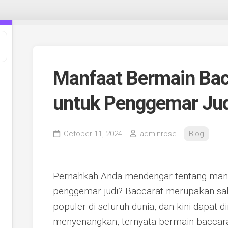
Manfaat Bermain Bac
untuk Penggemar Jud
October 11, 2024
adminrose
Blog
Pernahkah Anda mendengar tentang manf
penggemar judi? Baccarat merupakan sal
populer di seluruh dunia, dan kini dapat 
menyenangkan, ternyata bermain baccarat