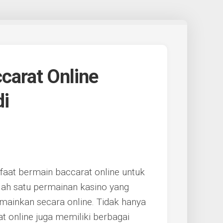
carat Online
i
aat bermain baccarat online untuk
ah satu permainan kasino yang
dimainkan secara online. Tidak hanya
 online juga memiliki berbagai