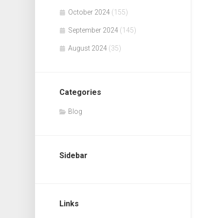
October 2024
(155)
September 2024
(145)
August 2024
(35)
Categories
Blog
Sidebar
Links