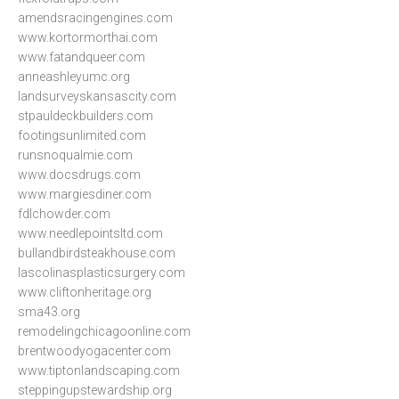
amendsracingengines.com
www.kortormorthai.com
www.fatandqueer.com
anneashleyumc.org
landsurveyskansascity.com
stpauldeckbuilders.com
footingsunlimited.com
runsnoqualmie.com
www.docsdrugs.com
www.margiesdiner.com
fdlchowder.com
www.needlepointsltd.com
bullandbirdsteakhouse.com
lascolinasplasticsurgery.com
www.cliftonheritage.org
sma43.org
remodelingchicagoonline.com
brentwoodyogacenter.com
www.tiptonlandscaping.com
steppingupstewardship.org