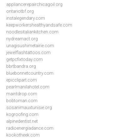
appliancerepairchicagoil.org
ontariotbf.org
instalegendary.com
keepworkershealthyandsafe.com
noodlesitaliankitchen.com
nydreamact.org
unagisushimetairie.com
jewelflashtattoos.com
getpcfixtoday.com
bbrtbandra.org
bluebonnetcountry.com
epicclipart.com
pearlmanilahotel.com
maintdrop.com
bobtoman.com
sosanimauxtunisie.org
kogroofing.com
alpinedentist.net
radioenergiadance.com
kookotheek.com