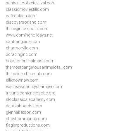
sanbenitoolivefestival.com
classicmoviestills.com
cafecolada.com
discoversoriano.com
thebeginnerspoint.com
www.comingholidays.net
sanfranguide.com
charmoryllc.com
3dracinginc.com
houstoncriticalmass.com
themostdangerousanimalofall.com
thepolicerehearsals.com
alliknownow.com
eastlewiscountychamber.com
tribunalcontenciosobc.org
sloclassicalacademy.com
dasilvaboards.com
glennabatson.com
strayhornmarina.com
flaglerproductions.com