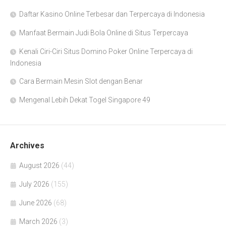
Daftar Kasino Online Terbesar dan Terpercaya di Indonesia
Manfaat Bermain Judi Bola Online di Situs Terpercaya
Kenali Ciri-Ciri Situs Domino Poker Online Terpercaya di
Indonesia
Cara Bermain Mesin Slot dengan Benar
Mengenal Lebih Dekat Togel Singapore 49
Archives
August 2026
(44)
July 2026
(155)
June 2026
(68)
March 2026
(3)