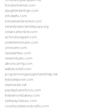
richiesbodyandpaint.net
licindiachennai.com
daughterdarlings.com
infodeets.com
hotsalsainteractive.com
serenitysalonanddayspa.org
cedarcafeonline.com
acfurnituregiant.com
undertenminutes.com
omnivere.com
rasadantips.com
newtimbuktu.com
altronicsmfg.com
eatbaconhill.com
programmingassignmentshelp.net
kidssleepover.com
newtravels.net
paydayloansforus.com
thebelmontbakery.com
safewayclassic.com
countrysidewoodcrafts.com