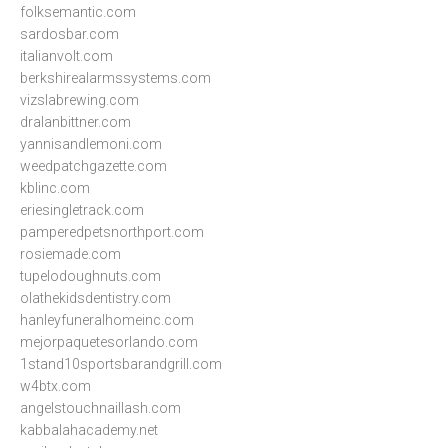
folksemantic.com
sardosbar.com
italianvolt.com
berkshirealarmssystems.com
vizslabrewing.com
dralanbittner.com
yannisandlemoni.com
weedpatchgazette.com
kblinc.com
eriesingletrack.com
pamperedpetsnorthport.com
rosiemade.com
tupelodoughnuts.com
olathekidsdentistry.com
hanleyfuneralhomeinc.com
mejorpaquetesorlando.com
1stand10sportsbarandgrill.com
w4btx.com
angelstouchnaillash.com
kabbalahacademy.net