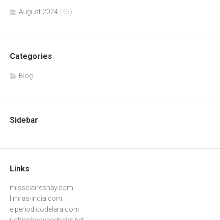
August 2024
(35)
Categories
Blog
Sidebar
Links
missclaireshay.com
limras-india.com
elperiodicodelara.com