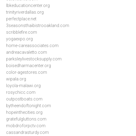
lbkeducationcenter.org
trinityriverdallas.org
perfectplace.net
3seasonsthaibistrooakland.com
scribblefire.com
yogaexpo.org
home-careassociates.com
andreacavaletto.com
parksleylivestocksupply.com
boisedharmacenter.org
color-agestores.com
wipala.org
loyola-malawi.org
rosychicc.com
outpostboats.com
bytheendoftonight.com
hopeinthecities.org
gratefulgluttons.com
mobdroforpctv.com
cassandrasturdy.com