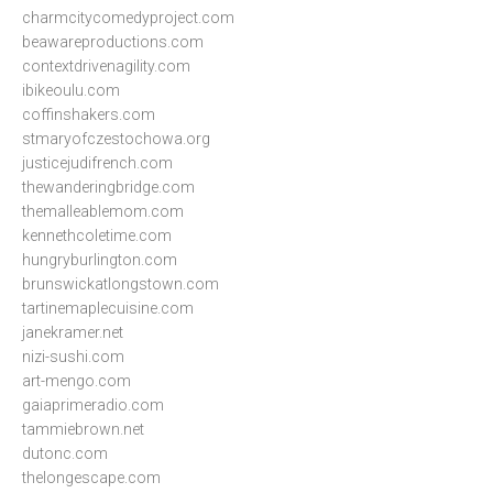
charmcitycomedyproject.com
beawareproductions.com
contextdrivenagility.com
ibikeoulu.com
coffinshakers.com
stmaryofczestochowa.org
justicejudifrench.com
thewanderingbridge.com
themalleablemom.com
kennethcoletime.com
hungryburlington.com
brunswickatlongstown.com
tartinemaplecuisine.com
janekramer.net
nizi-sushi.com
art-mengo.com
gaiaprimeradio.com
tammiebrown.net
dutonc.com
thelongescape.com