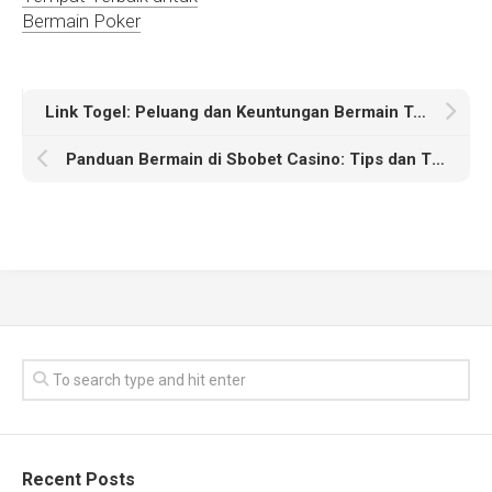
Bermain Poker
Link Togel: Peluang dan Keuntungan Bermain Togel Online
Panduan Bermain di Sbobet Casino: Tips dan Trik
Recent Posts