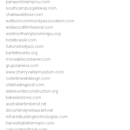
panayiotislamprou.com
southcampusgateway.com
chateaudelisse.com
wellborncommunityassociation.com
wildwoodfilmfestival.com
westnorthamptonshirejpu.org
hotelbrasile.com
fultonstreetjazz.com
bartlettevents.org
moveablecontainer.com
grupolareina.com
www.cherryvalleymuseum.com
cotentinwebdesign.com
oldetradingpost.com
ladiesunderconstruction.org
bebeslectores.com
australiantimberoil.net
dinosfamilyrestaurant.net
infraredbuildingtechnologies.com
harvesttablehermann.com
carrosdegolfclub.com