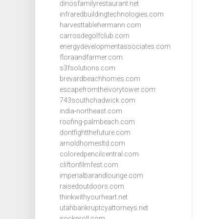
dinosfamilyrestaurant.net
infraredbuildingtechnologies.com
harvesttablehermann.com
carrosdegolfclub.com
energydevelopmentassociates.com
floraandfarmer.com
s3fsolutions.com
brevardbeachhomes.com
escapefromtheivorytower.com
743southchadwick.com
india-northeast.com
roofing-palmbeach.com
dontfightthefuture.com
arnoldhomesltd.com
coloredpencilcentral.com
cliftonfilmfest.com
imperialbarandlounge.com
raisedoutdoors.com
thinkwithyourheart.net
utahbankruptcyattorneys.net
irocknroll.com