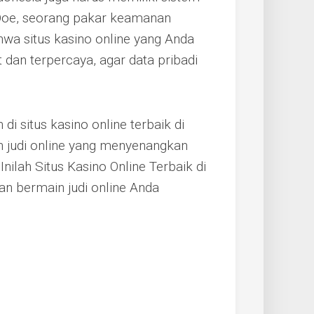
Doe, seorang pakar keamanan
hwa situs kasino online yang Anda
 dan terpercaya, agar data pribadi
i situs kasino online terbaik di
 judi online yang menyenangkan
Inilah Situs Kasino Online Terbaik di
n bermain judi online Anda