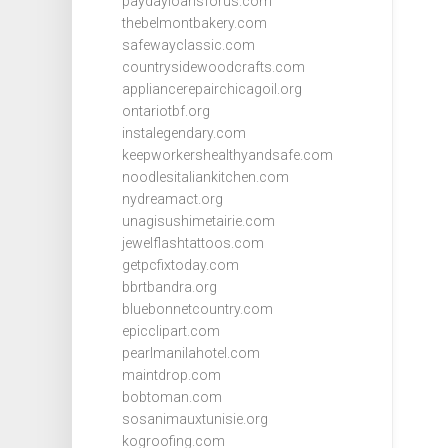
paydayloansforus.com
thebelmontbakery.com
safewayclassic.com
countrysidewoodcrafts.com
appliancerepairchicagoil.org
ontariotbf.org
instalegendary.com
keepworkershealthyandsafe.com
noodlesitaliankitchen.com
nydreamact.org
unagisushimetairie.com
jewelflashtattoos.com
getpcfixtoday.com
bbrtbandra.org
bluebonnetcountry.com
epicclipart.com
pearlmanilahotel.com
maintdrop.com
bobtoman.com
sosanimauxtunisie.org
kogroofing.com