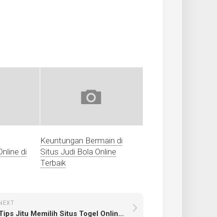
Keuntungan Bermain di
nline di
Situs Judi Bola Online
Terbaik
NEXT
Tips Jitu Memilih Situs Togel Online Terbaik