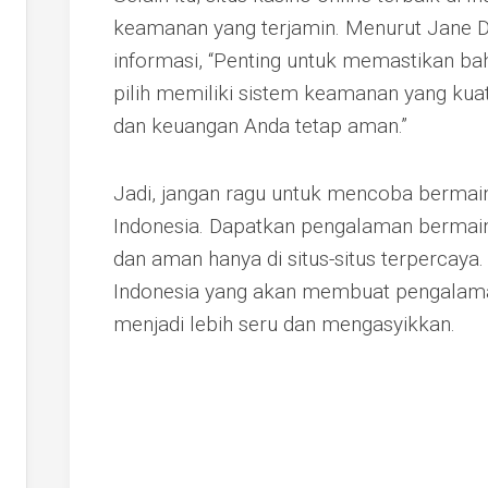
keamanan yang terjamin. Menurut Jane 
informasi, “Penting untuk memastikan ba
pilih memiliki sistem keamanan yang kuat
dan keuangan Anda tetap aman.”
Jadi, jangan ragu untuk mencoba bermain d
Indonesia. Dapatkan pengalaman bermain
dan aman hanya di situs-situs terpercaya. 
Indonesia yang akan membuat pengalama
menjadi lebih seru dan mengasyikkan.