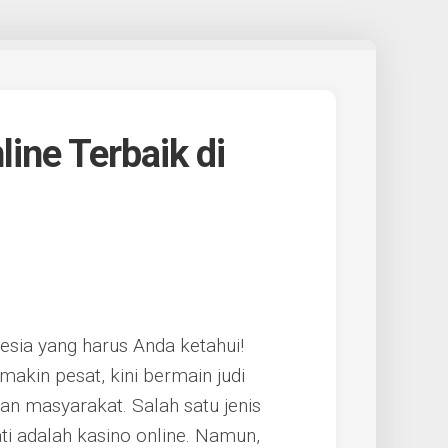
line Terbaik di
nesia yang harus Anda ketahui!
kin pesat, kini bermain judi
an masyarakat. Salah satu jenis
ti adalah kasino online. Namun,