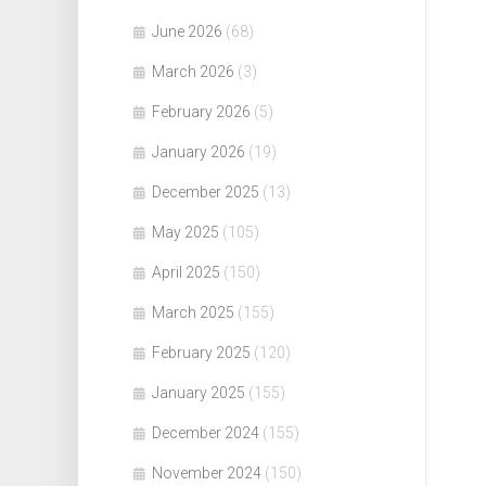
June 2026
(68)
March 2026
(3)
February 2026
(5)
January 2026
(19)
December 2025
(13)
May 2025
(105)
April 2025
(150)
March 2025
(155)
February 2025
(120)
January 2025
(155)
December 2024
(155)
November 2024
(150)