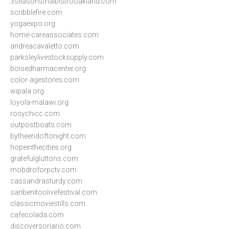
3seasonsthaibistrooakland.com
scribblefire.com
yogaexpo.org
home-careassociates.com
andreacavaletto.com
parksleylivestocksupply.com
boisedharmacenter.org
color-agestores.com
wipala.org
loyola-malawi.org
rosychicc.com
outpostboats.com
bytheendoftonight.com
hopeinthecities.org
gratefulgluttons.com
mobdroforpctv.com
cassandrasturdy.com
sanbenitoolivefestival.com
classicmoviestills.com
cafecolada.com
discoversoriano.com