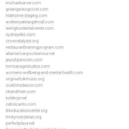
michaelsarver.com
greengeckogrocer.com
hlathome-staging.com
wokteriyakitargetmall.com
lexingtondentalcenter.com
sydneyellis.com
crowndialysis.org
restauranttrainingprogram.com
allamericanpoolservice.net
jewishpenicillin.com
tomsavagestudios.com
womens-wellbeing-and-mental-health.com
virginiafolkmusic.org
ovationsdance.com
ribandrhein.com
kolekcje.net
catolicanto.com
lbkeducationcenter.org
trinityriverdallas.org
perfectplace.net