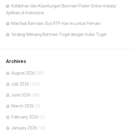
Kelebihan dan Keuntungan Bermain Poker Online melalui
Aplikasi di Indonesia
Manfaat Bermain Slot RTP Hari Ini untuk Pemain
Strategi Menang Bermain Togel dengan Index Togel
Archives
August 2026
(39)
July 2026
(155)
June 2026
(68)
March 2026
(3)
February 2026
(5)
January 2026
(19)