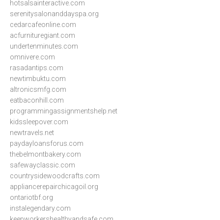
hotsalsainteractive.com
serenitysalonanddayspa.org
cedarcafeonline.com
acfurnituregiant.com
undertenminutes.com
omnivere.com
rasadantips.com
newtimbuktu.com
altronicsmfg.com
eatbaconhill.com
programmingassignmentshelp.net
kidssleepover.com
newtravels.net
paydayloansforus.com
thebelmontbakery.com
safewayclassic.com
countrysidewoodcrafts.com
appliancerepairchicagoil.org
ontariotbf.org
instalegendary.com
keepworkershealthyandsafe.com