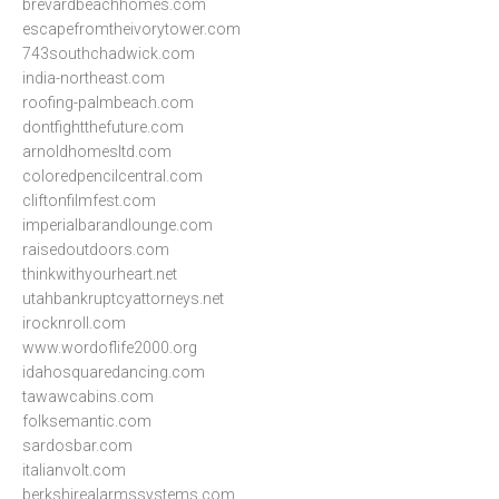
brevardbeachhomes.com
escapefromtheivorytower.com
743southchadwick.com
india-northeast.com
roofing-palmbeach.com
dontfightthefuture.com
arnoldhomesltd.com
coloredpencilcentral.com
cliftonfilmfest.com
imperialbarandlounge.com
raisedoutdoors.com
thinkwithyourheart.net
utahbankruptcyattorneys.net
irocknroll.com
www.wordoflife2000.org
idahosquaredancing.com
tawawcabins.com
folksemantic.com
sardosbar.com
italianvolt.com
berkshirealarmssystems.com