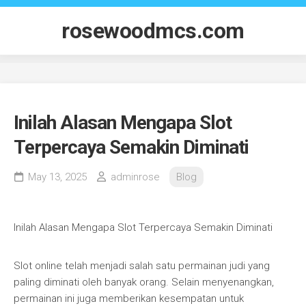
Skip
to
rosewoodmcs.com
content
Inilah Alasan Mengapa Slot
Terpercaya Semakin Diminati
May 13, 2025
adminrose
Blog
Inilah Alasan Mengapa Slot Terpercaya Semakin Diminati
Slot online telah menjadi salah satu permainan judi yang
paling diminati oleh banyak orang. Selain menyenangkan,
permainan ini juga memberikan kesempatan untuk