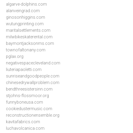
algarve-dolphins.com
alanveingrad.com
ginosonhiggins.com
wutungprinting.com
maritalsettlements.com
milwbikeskaterental.com
baymontjacksonms.com
townofaltonany.com
pglax.org
negativespacecleveland.com
liuteriapaoletti.com
sunriseandgoodpeople.com
chinesedrywallproblem.com
bendthreesistersinn.com
stjohns-flossmoor.org
funnyboneusa.com
cookiedustermusic.com
reconstructionensemble.org
kavitafabrics.com
luchavolcanica.com