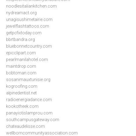
noodlesitaliankitchen.com
nydreamact.org
unagisushimetairie.com
jewelflashtattoos.com
getpcfixtoday.com
bbrtbandra.org
bluebonnetcountry.com
epicclipart.com
pearlmanilahotel.com
maintdrop.com
bobtoman.com
sosanimauxtunisie.org
kogroofing.com
alpinedentist.net
radioenergiadance.com
kookotheek.com
panayiotislamprou.com
southcampusgateway.com
chateaudelisse.com
wellborncommunityassociation.com