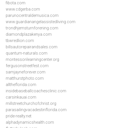
fibota.com
www.cdgerba.com
parunocentraldemusica.com
www.guardianangelassistedliving.com
trondhjemsturnforening.com
diamondplazakenya.com
tbwredlion.com
billsautorepairandsales.com
quantum-naturals.com
montessorilearningcenter.org
fergusonstreetfest.com
samjayneforever.com
matthurstphoto.com
alltheflorida.com
insidebaseballcoachesclinic.com
carsinkauai.com
millstreetchurchofchrist.org
parasailingvacadestinflorida.com
pride-realty.net
alphadynamicshealth.com