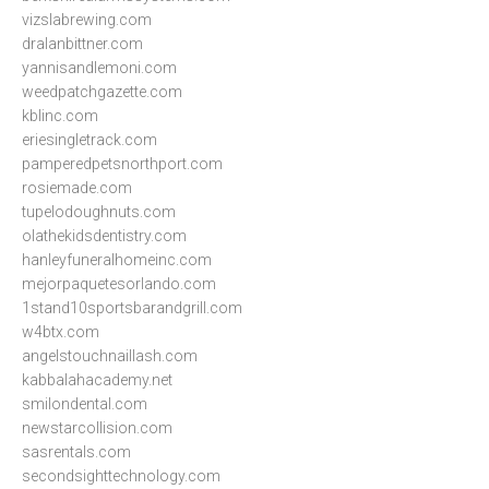
vizslabrewing.com
dralanbittner.com
yannisandlemoni.com
weedpatchgazette.com
kblinc.com
eriesingletrack.com
pamperedpetsnorthport.com
rosiemade.com
tupelodoughnuts.com
olathekidsdentistry.com
hanleyfuneralhomeinc.com
mejorpaquetesorlando.com
1stand10sportsbarandgrill.com
w4btx.com
angelstouchnaillash.com
kabbalahacademy.net
smilondental.com
newstarcollision.com
sasrentals.com
secondsighttechnology.com