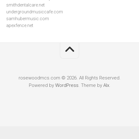
smithdentalcare.net
undergroundmusiccafe.com
samhubermusic.com
apexfence.net
rosewoodmcs.com © 2026. All Rights Reserved.
Powered by
WordPress
. Theme by
Alx
.