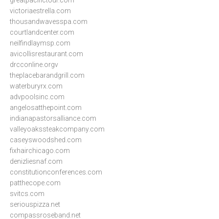
greatpacifictour.com
victoriaestrella.com
thousandwavesspa.com
courtlandcenter.com
neilfindlaymsp.com
avicollisrestaurant.com
drcconline.org
v
theplacebarandgrill.com
waterburyrx.com
advpoolsinc.com
angelosatthepoint.com
indianapastorsalliance.com
valleyoakssteakcompany.com
caseyswoodshed.com
fixhairchicago.com
denizliesnaf.com
constitutionconferences.com
patthecope.com
svitcs.com
seriouspizza.net
compassroseband.net