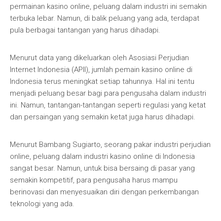
permainan kasino online, peluang dalam industri ini semakin
terbuka lebar. Namun, di balik peluang yang ada, terdapat
pula berbagai tantangan yang harus dihadapi.
Menurut data yang dikeluarkan oleh Asosiasi Perjudian
Internet Indonesia (APII), jumlah pemain kasino online di
Indonesia terus meningkat setiap tahunnya. Hal ini tentu
menjadi peluang besar bagi para pengusaha dalam industri
ini. Namun, tantangan-tantangan seperti regulasi yang ketat
dan persaingan yang semakin ketat juga harus dihadapi.
Menurut Bambang Sugiarto, seorang pakar industri perjudian
online, peluang dalam industri kasino online di Indonesia
sangat besar. Namun, untuk bisa bersaing di pasar yang
semakin kompetitif, para pengusaha harus mampu
berinovasi dan menyesuaikan diri dengan perkembangan
teknologi yang ada.