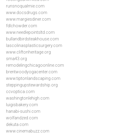
runsnoqualmie.com
www.docsdrugs.com
www.margiesdiner.com
fdlchowder.com
www.needlepointsltd.com
bullandbirdsteakhouse.com
lascolinasplasticsurgery.com
www.cliftonheritage.org
sma43.org
remodelingchicagoonline.com
brentwoodyogacenter.com
www.tiptonlandscaping.com
steppingupstewardship.org
ccvoptica.com
washingtonlehigh.com
luigisbakery.com
hanabi-sushi.com
wolfandzed.com
dekuta.com
www.cinemabuzz.com