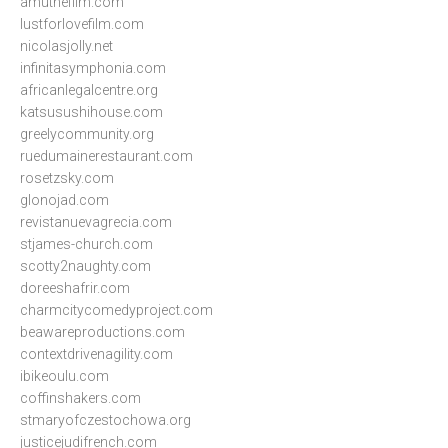
amuthefilm.com
lustforlovefilm.com
nicolasjolly.net
infinitasymphonia.com
africanlegalcentre.org
katsusushihouse.com
greelycommunity.org
ruedumainerestaurant.com
rosetzsky.com
glonojad.com
revistanuevagrecia.com
stjames-church.com
scotty2naughty.com
doreeshafrir.com
charmcitycomedyproject.com
beawareproductions.com
contextdrivenagility.com
ibikeoulu.com
coffinshakers.com
stmaryofczestochowa.org
justicejudifrench.com