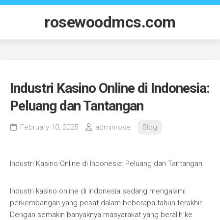
Skip
to
rosewoodmcs.com
content
Industri Kasino Online di Indonesia:
Peluang dan Tantangan
February 10, 2025
adminrose
Blog
Industri Kasino Online di Indonesia: Peluang dan Tantangan
Industri kasino online di Indonesia sedang mengalami
perkembangan yang pesat dalam beberapa tahun terakhir.
Dengan semakin banyaknya masyarakat yang beralih ke