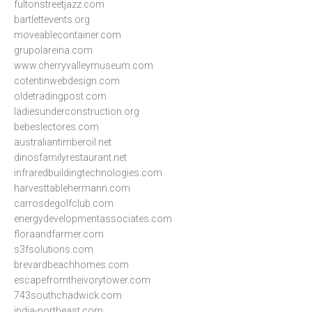
fultonstreetjazz.com
bartlettevents.org
moveablecontainer.com
grupolareina.com
www.cherryvalleymuseum.com
cotentinwebdesign.com
oldetradingpost.com
ladiesunderconstruction.org
bebeslectores.com
australiantimberoil.net
dinosfamilyrestaurant.net
infraredbuildingtechnologies.com
harvesttablehermann.com
carrosdegolfclub.com
energydevelopmentassociates.com
floraandfarmer.com
s3fsolutions.com
brevardbeachhomes.com
escapefromtheivorytower.com
743southchadwick.com
india-northeast.com