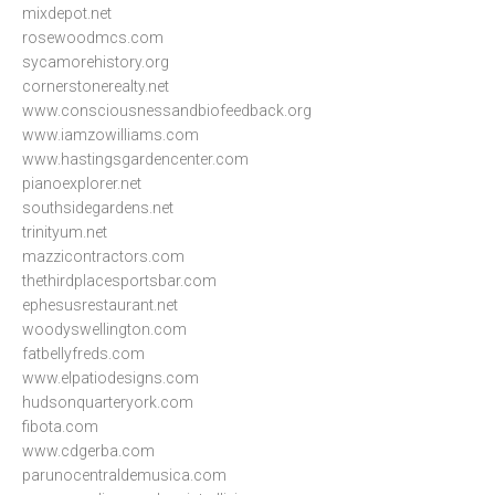
mixdepot.net
rosewoodmcs.com
sycamorehistory.org
cornerstonerealty.net
www.consciousnessandbiofeedback.org
www.iamzowilliams.com
www.hastingsgardencenter.com
pianoexplorer.net
southsidegardens.net
trinityum.net
mazzicontractors.com
thethirdplacesportsbar.com
ephesusrestaurant.net
woodyswellington.com
fatbellyfreds.com
www.elpatiodesigns.com
hudsonquarteryork.com
fibota.com
www.cdgerba.com
parunocentraldemusica.com