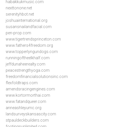
habakkukmusic.com
nexttonone.net
serenityhbot.net
joshuainternational.org
susansnailandfacial.com
pen-prop.com
www.tigertrendsprinceton.com
www.fathers4freedom.org
www.topperlyngundogs.com
runningoftheelkhalf.com
jeffdunaheerealty.com
peacestrengthyoga.com
freedomfinancialsolutionsinc.com
flexfoldtraps.com
amendsracingengines.com
www.kortormorthai.com
www.fatandqueer.com
anneashleyumc.org
landsurveyskansascity.com
stpauldeckbuilders.com
footingsunlimited.com