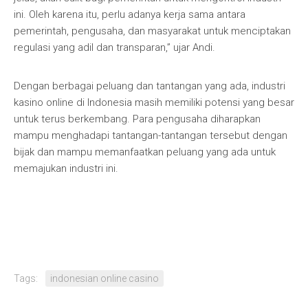
ini. Oleh karena itu, perlu adanya kerja sama antara
pemerintah, pengusaha, dan masyarakat untuk menciptakan
regulasi yang adil dan transparan,” ujar Andi.
Dengan berbagai peluang dan tantangan yang ada, industri
kasino online di Indonesia masih memiliki potensi yang besar
untuk terus berkembang. Para pengusaha diharapkan
mampu menghadapi tantangan-tantangan tersebut dengan
bijak dan mampu memanfaatkan peluang yang ada untuk
memajukan industri ini.
Tags:
indonesian online casino