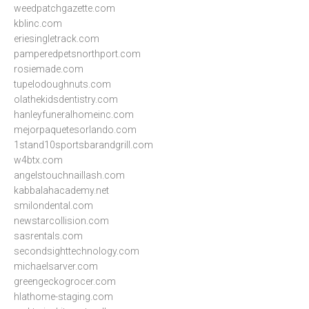
weedpatchgazette.com
kblinc.com
eriesingletrack.com
pamperedpetsnorthport.com
rosiemade.com
tupelodoughnuts.com
olathekidsdentistry.com
hanleyfuneralhomeinc.com
mejorpaquetesorlando.com
1stand10sportsbarandgrill.com
w4btx.com
angelstouchnaillash.com
kabbalahacademy.net
smilondental.com
newstarcollision.com
sasrentals.com
secondsighttechnology.com
michaelsarver.com
greengeckogrocer.com
hlathome-staging.com