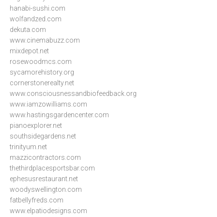
hanabi-sushi.com
wolfandzed.com
dekuta.com
www.cinemabuzz.com
mixdepot.net
rosewoodmcs.com
sycamorehistory.org
cornerstonerealty.net
www.consciousnessandbiofeedback.org
www.iamzowilliams.com
www.hastingsgardencenter.com
pianoexplorer.net
southsidegardens.net
trinityum.net
mazzicontractors.com
thethirdplacesportsbar.com
ephesusrestaurant.net
woodyswellington.com
fatbellyfreds.com
www.elpatiodesigns.com