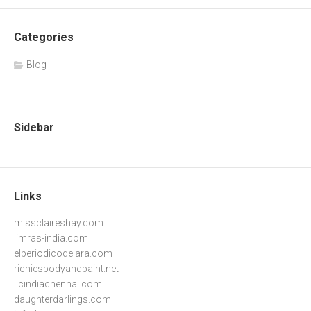
Categories
Blog
Sidebar
Links
missclaireshay.com
limras-india.com
elperiodicodelara.com
richiesbodyandpaint.net
licindiachennai.com
daughterdarlings.com