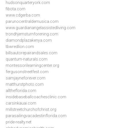
hudsonquarteryork.com
fibota.com
www.cdgerba.com
parunocentraldemusica.com
www.guardianangelassistedliving.com
trondhjemsturnforening.com
diamondplazakenya.com
tbwredlion.com
billsautorepairandsales.com
quantum-naturals.com
montessorilearningcenter.org
fergusonstreetfest.com
samjayneforever.com
matthurstphoto.com
alltheflorida.com
insidebaseballcoachesclinic.com
carsinkauai.com
millstreetchurchofchrist.org
parasailingvacadestinflorida.com
pride-realty.net