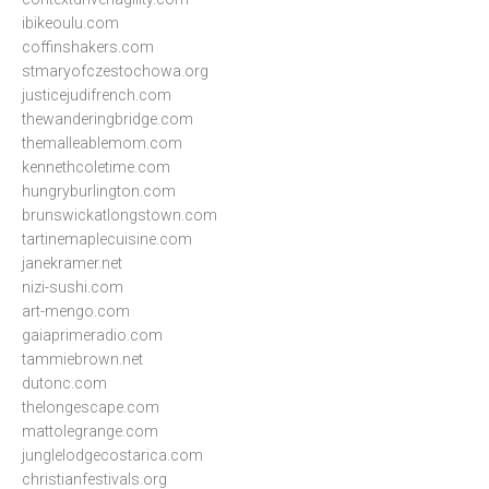
ibikeoulu.com
coffinshakers.com
stmaryofczestochowa.org
justicejudifrench.com
thewanderingbridge.com
themalleablemom.com
kennethcoletime.com
hungryburlington.com
brunswickatlongstown.com
tartinemaplecuisine.com
janekramer.net
nizi-sushi.com
art-mengo.com
gaiaprimeradio.com
tammiebrown.net
dutonc.com
thelongescape.com
mattolegrange.com
junglelodgecostarica.com
christianfestivals.org