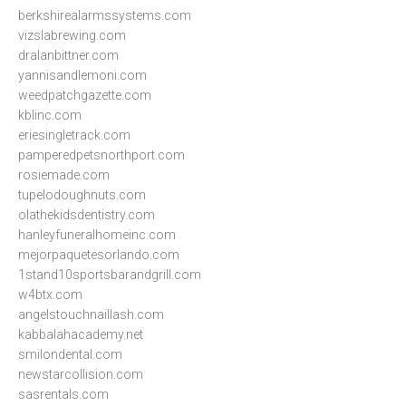
berkshirealarmssystems.com
vizslabrewing.com
dralanbittner.com
yannisandlemoni.com
weedpatchgazette.com
kblinc.com
eriesingletrack.com
pamperedpetsnorthport.com
rosiemade.com
tupelodoughnuts.com
olathekidsdentistry.com
hanleyfuneralhomeinc.com
mejorpaquetesorlando.com
1stand10sportsbarandgrill.com
w4btx.com
angelstouchnaillash.com
kabbalahacademy.net
smilondental.com
newstarcollision.com
sasrentals.com