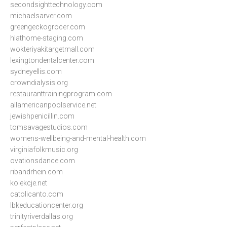
secondsighttechnology.com
michaelsarver.com
greengeckogrocer.com
hlathome-staging.com
wokteriyakitargetmall.com
lexingtondentalcenter.com
sydneyellis.com
crowndialysis.org
restauranttrainingprogram.com
allamericanpoolservice.net
jewishpenicillin.com
tomsavagestudios.com
womens-wellbeing-and-mental-health.com
virginiafolkmusic.org
ovationsdance.com
ribandrhein.com
kolekcje.net
catolicanto.com
lbkeducationcenter.org
trinityriverdallas.org