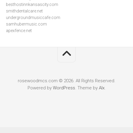
besthostinnkansascity.com
smithdentalcare.net
undergroundmusiccafe.com
samhubermusic.com
apexfence.net
rosewoodmcs.com © 2026. All Rights Reserved.
Powered by
WordPress
. Theme by
Alx
.