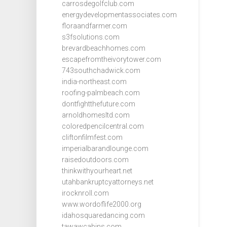
carrosdegolfclub.com
energydevelopmentassociates.com
floraandfarmer.com
s3fsolutions.com
brevardbeachhomes.com
escapefromtheivorytower.com
743southchadwick.com
india-northeast.com
roofing-palmbeach.com
dontfightthefuture.com
arnoldhomesltd.com
coloredpencilcentral.com
cliftonfilmfest.com
imperialbarandlounge.com
raisedoutdoors.com
thinkwithyourheart.net
utahbankruptcyattorneys.net
irocknroll.com
www.wordoflife2000.org
idahosquaredancing.com
tawawcabins.com