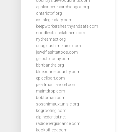
countrysidewoodcrafts.com
appliancerepairchicagoil.org
ontariotbf.org
instalegendary.com
keepworkershealthyandsafe.com
noodlesitaliankitchen.com
nydreamact.org
unagisushimetairie.com
jewelflashtattoos.com
getpcfixtoday.com
bbrtbandra.org
bluebonnetcountry.com
epicclipart.com
pearlmanilahotel.com
maintdrop.com
bobtoman.com
sosanimauxtunisie.org
kogroofing.com
alpinedentist.net
radioenergiadance.com
kookotheek.com