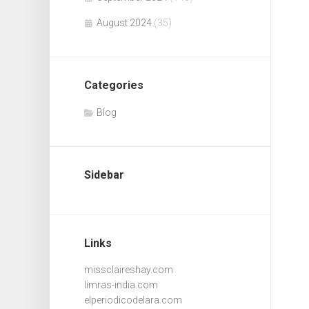
August 2024
(35)
Categories
Blog
Sidebar
Links
missclaireshay.com
limras-india.com
elperiodicodelara.com