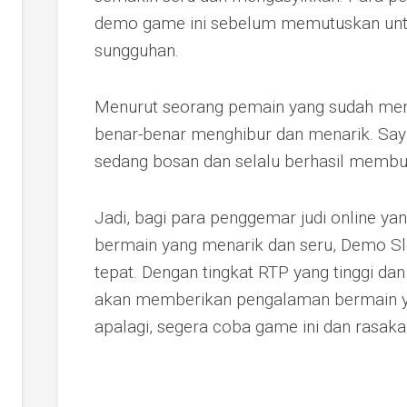
demo game ini sebelum memutuskan unt
sungguhan.
Menurut seorang pemain yang sudah men
benar-benar menghibur dan menarik. Saya
sedang bosan dan selalu berhasil membua
Jadi, bagi para penggemar judi online y
bermain yang menarik dan seru, Demo Slo
tepat. Dengan tingkat RTP yang tinggi dan
akan memberikan pengalaman bermain ya
apalagi, segera coba game ini dan rasaka