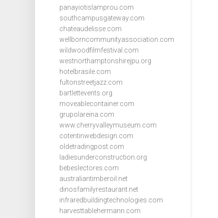
panayiotislamprou.com
southcampusgateway.com
chateaudelisse.com
wellborncommunityassociation.com
wildwoodfilmfestival.com
westnorthamptonshirejpu.org
hotelbrasile.com
fultonstreetjazz.com
bartlettevents.org
moveablecontainer.com
grupolareina.com
www.cherryvalleymuseum.com
cotentinwebdesign.com
oldetradingpost.com
ladiesunderconstruction.org
bebeslectores.com
australiantimberoil.net
dinosfamilyrestaurant.net
infraredbuildingtechnologies.com
harvesttablehermann.com