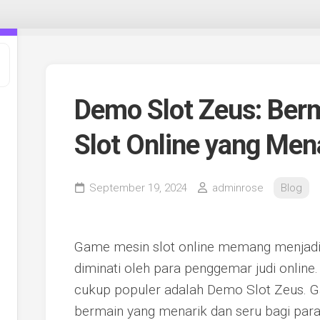
Demo Slot Zeus: Ber
Slot Online yang Men
September 19, 2024
adminrose
Blog
Game mesin slot online memang menjadi 
diminati oleh para penggemar judi online
cukup populer adalah Demo Slot Zeus.
bermain yang menarik dan seru bagi par