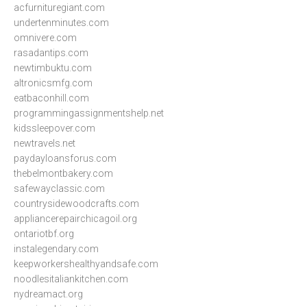
acfurnituregiant.com
undertenminutes.com
omnivere.com
rasadantips.com
newtimbuktu.com
altronicsmfg.com
eatbaconhill.com
programmingassignmentshelp.net
kidssleepover.com
newtravels.net
paydayloansforus.com
thebelmontbakery.com
safewayclassic.com
countrysidewoodcrafts.com
appliancerepairchicagoil.org
ontariotbf.org
instalegendary.com
keepworkershealthyandsafe.com
noodlesitaliankitchen.com
nydreamact.org