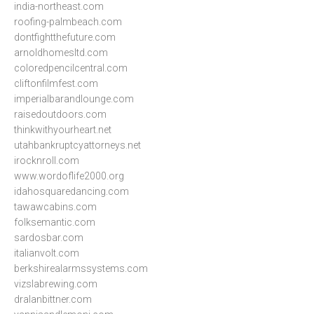
india-northeast.com
roofing-palmbeach.com
dontfightthefuture.com
arnoldhomesltd.com
coloredpencilcentral.com
cliftonfilmfest.com
imperialbarandlounge.com
raisedoutdoors.com
thinkwithyourheart.net
utahbankruptcyattorneys.net
irocknroll.com
www.wordoflife2000.org
idahosquaredancing.com
tawawcabins.com
folksemantic.com
sardosbar.com
italianvolt.com
berkshirealarmssystems.com
vizslabrewing.com
dralanbittner.com