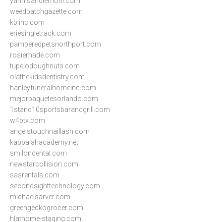
yannisandlemoni.com
weedpatchgazette.com
kblinc.com
eriesingletrack.com
pamperedpetsnorthport.com
rosiemade.com
tupelodoughnuts.com
olathekidsdentistry.com
hanleyfuneralhomeinc.com
mejorpaquetesorlando.com
1stand10sportsbarandgrill.com
w4btx.com
angelstouchnaillash.com
kabbalahacademy.net
smilondental.com
newstarcollision.com
sasrentals.com
secondsighttechnology.com
michaelsarver.com
greengeckogrocer.com
hlathome-staging.com