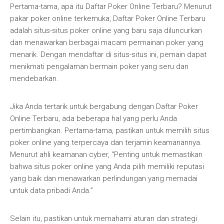
Pertama-tama, apa itu Daftar Poker Online Terbaru? Menurut
pakar poker online terkemuka, Daftar Poker Online Terbaru
adalah situs-situs poker online yang baru saja diluncurkan
dan menawarkan berbagai macam permainan poker yang
menarik. Dengan mendaftar di situs-situs ini, pemain dapat
menikmati pengalaman bermain poker yang seru dan
mendebarkan.
Jika Anda tertarik untuk bergabung dengan Daftar Poker
Online Terbaru, ada beberapa hal yang perlu Anda
pertimbangkan. Pertama-tama, pastikan untuk memilih situs
poker online yang terpercaya dan terjamin keamanannya.
Menurut ahli keamanan cyber, “Penting untuk memastikan
bahwa situs poker online yang Anda pilih memiliki reputasi
yang baik dan menawarkan perlindungan yang memadai
untuk data pribadi Anda.”
Selain itu, pastikan untuk memahami aturan dan strategi