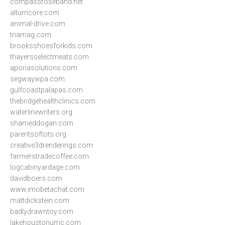
compassroseband.net
altumcore.com
animal-drive.com
tnamag.com
brooksshoesforkids.com
thayersselectmeats.com
aporiasolutions.com
segwaywpa.com
gulfcoastpalapas.com
thebridgehealthclinics.com
waterlinewriters.org
shameddogan.com
parentsoftots.org
creative3drenderings.com
farmerstradecoffee.com
logcabinyardage.com
davidboers.com
www.imobetachat.com
mattdickstein.com
badlydrawntoy.com
lakehoustonumc.com