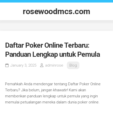
Skip
to
rosewoodmcs.com
content
Daftar Poker Online Terbaru:
Panduan Lengkap untuk Pemula
January 3, 2025
adminrose
Blog
Pernahkah Anda mendengar tentang Daftar Poker Online
Terbaru? Jika belum, jangan khawatir! Kami akan
memberikan panduan lengkap untuk pemula yang ingin
memulai petualangan mereka dalam dunia poker online.