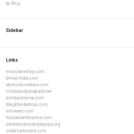
Blog
Sidebar
Links
missclaireshay.com
limras-india.com
elperiodicodelara.com
richiesbodyandpaint.net
licindiachennai.com
daughterdarlings.com
infodeets.com
hotsalsainteractive.com
serenitysalonanddayspa.org
cedarcafeonline.com