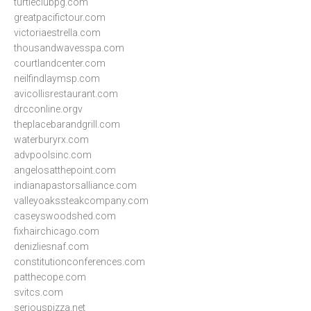
turtleclubpg.com
greatpacifictour.com
victoriaestrella.com
thousandwavesspa.com
courtlandcenter.com
neilfindlaymsp.com
avicollisrestaurant.com
drcconline.org
v
theplacebarandgrill.com
waterburyrx.com
advpoolsinc.com
angelosatthepoint.com
indianapastorsalliance.com
valleyoakssteakcompany.com
caseyswoodshed.com
fixhairchicago.com
denizliesnaf.com
constitutionconferences.com
patthecope.com
svitcs.com
seriouspizza.net