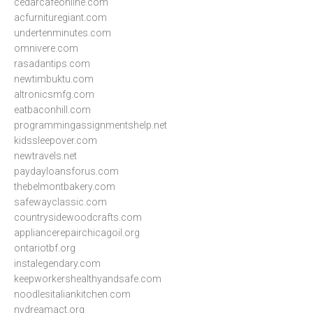
cedarcafeonline.com
acfurnituregiant.com
undertenminutes.com
omnivere.com
rasadantips.com
newtimbuktu.com
altronicsmfg.com
eatbaconhill.com
programmingassignmentshelp.net
kidssleepover.com
newtravels.net
paydayloansforus.com
thebelmontbakery.com
safewayclassic.com
countrysidewoodcrafts.com
appliancerepairchicagoil.org
ontariotbf.org
instalegendary.com
keepworkershealthyandsafe.com
noodlesitaliankitchen.com
nydreamact.org