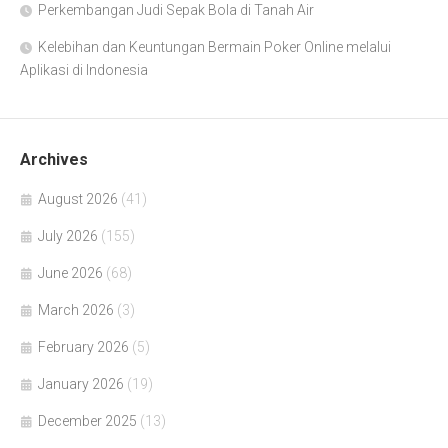
Perkembangan Judi Sepak Bola di Tanah Air
Kelebihan dan Keuntungan Bermain Poker Online melalui
Aplikasi di Indonesia
Archives
August 2026
(41)
July 2026
(155)
June 2026
(68)
March 2026
(3)
February 2026
(5)
January 2026
(19)
December 2025
(13)