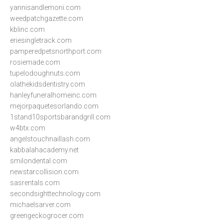
yannisandlemoni.com
weedpatchgazette.com
kblinc.com
eriesingletrack.com
pamperedpetsnorthport.com
rosiemade.com
tupelodoughnuts.com
olathekidsdentistry.com
hanleyfuneralhomeinc.com
mejorpaquetesorlando.com
1stand10sportsbarandgrill.com
w4btx.com
angelstouchnaillash.com
kabbalahacademy.net
smilondental.com
newstarcollision.com
sasrentals.com
secondsighttechnology.com
michaelsarver.com
greengeckogrocer.com