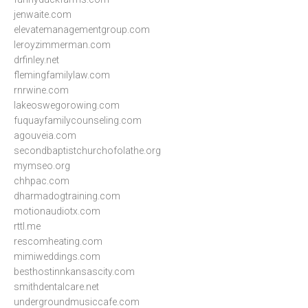
jenwaite.com
elevatemanagementgroup.com
leroyzimmerman.com
drfinley.net
flemingfamilylaw.com
rnrwine.com
lakeoswegorowing.com
fuquayfamilycounseling.com
agouveia.com
secondbaptistchurchofolathe.org
mymseo.org
chhpac.com
dharmadogtraining.com
motionaudiotx.com
rttl.me
rescomheating.com
mimiweddings.com
besthostinnkansascity.com
smithdentalcare.net
undergroundmusiccafe.com