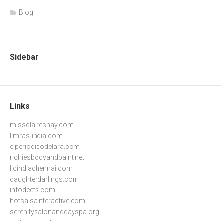
Blog
Sidebar
Links
missclaireshay.com
limras-india.com
elperiodicodelara.com
richiesbodyandpaint.net
licindiachennai.com
daughterdarlings.com
infodeets.com
hotsalsainteractive.com
serenitysalonanddayspa.org