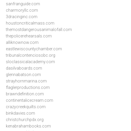
sanfranguide.com
charmoryllc.com
3dracinginc.com
houstoncriticalmass.com
themostdangerousanimalofall.com
thepolicerehearsals.com
alliknownow.com
eastlewiscountychamber.com
tribunalcontenciosobc.org
sloclassicalacademy.com
dasilvaboards.com
glennabatson.com
strayhornmarina.com
flaglerproductions.com
brawndefinition.com
continentalicecream.com
crazycreekquilts.com
binkdavies.com
christchurchpdx.org
kenabrahambooks.com