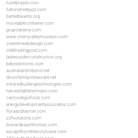
hotelbrasile.com
fultonstreetjazz.com
bartlettevents.org
moveablecontainer.com
grupolareina.com
www.cherryvalleymuseum.com
cotentinwebdesign.com
oldetradingpost.com
ladiesunderconstruction.org
bebeslectores.com
australiantimberoil.net
dinosfamilyrestaurant.net
infraredbuildingtechnologies.com
harvesttablehermann.com
carrosdegolfclub.com
energydevelopmentassociates.com
floraandfarmer.com
s3fsolutions.com
brevardbeachhomes.com
escapefromtheivorytower.com