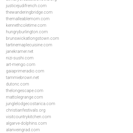
justicejudifrench.com
thewanderingbridge.com
themalleablemom.com
kennethcoletime.com
hungryburlington.com
brunswickatlongstown.com
tartinemaplecuisine.com
janekramer.net
nizi-sushi.com
art-mengo.com
gaiaprimeradio.com
tammiebrown.net
dutonc.com
thelongescape.com
mattolegrange.com
junglelodgecostarica.com
christianfestivals.org
visitcountrykitchen.com
algarve-dolphins.com
alanveingrad.com