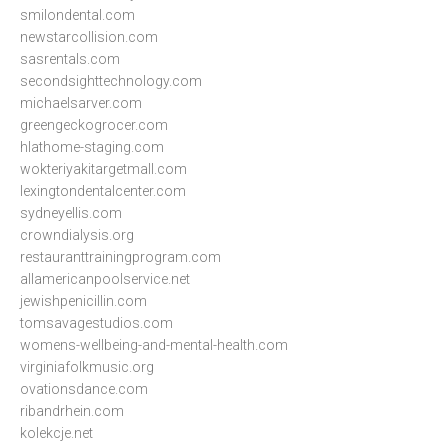
smilondental.com
newstarcollision.com
sasrentals.com
secondsighttechnology.com
michaelsarver.com
greengeckogrocer.com
hlathome-staging.com
wokteriyakitargetmall.com
lexingtondentalcenter.com
sydneyellis.com
crowndialysis.org
restauranttrainingprogram.com
allamericanpoolservice.net
jewishpenicillin.com
tomsavagestudios.com
womens-wellbeing-and-mental-health.com
virginiafolkmusic.org
ovationsdance.com
ribandrhein.com
kolekcje.net