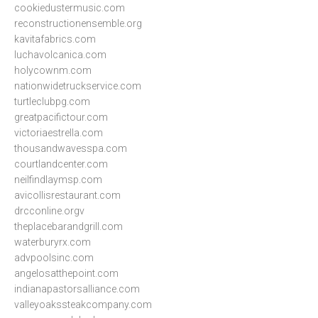
cookiedustermusic.com
reconstructionensemble.org
kavitafabrics.com
luchavolcanica.com
holycownm.com
nationwidetruckservice.com
turtleclubpg.com
greatpacifictour.com
victoriaestrella.com
thousandwavesspa.com
courtlandcenter.com
neilfindlaymsp.com
avicollisrestaurant.com
drcconline.org
v
theplacebarandgrill.com
waterburyrx.com
advpoolsinc.com
angelosatthepoint.com
indianapastorsalliance.com
valleyoakssteakcompany.com