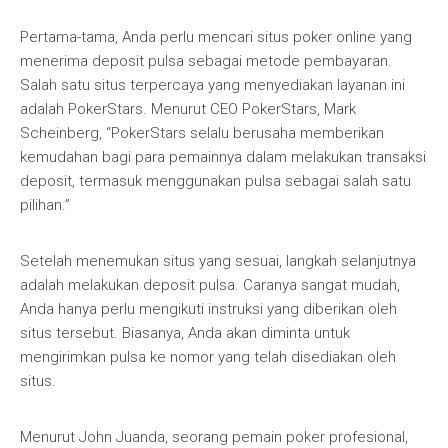
Pertama-tama, Anda perlu mencari situs poker online yang
menerima deposit pulsa sebagai metode pembayaran.
Salah satu situs terpercaya yang menyediakan layanan ini
adalah PokerStars. Menurut CEO PokerStars, Mark
Scheinberg, “PokerStars selalu berusaha memberikan
kemudahan bagi para pemainnya dalam melakukan transaksi
deposit, termasuk menggunakan pulsa sebagai salah satu
pilihan.”
Setelah menemukan situs yang sesuai, langkah selanjutnya
adalah melakukan deposit pulsa. Caranya sangat mudah,
Anda hanya perlu mengikuti instruksi yang diberikan oleh
situs tersebut. Biasanya, Anda akan diminta untuk
mengirimkan pulsa ke nomor yang telah disediakan oleh
situs.
Menurut John Juanda, seorang pemain poker profesional,