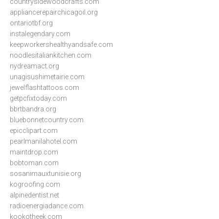
countrysidewoodcrafts.com
appliancerepairchicagoil.org
ontariotbf.org
instalegendary.com
keepworkershealthyandsafe.com
noodlesitaliankitchen.com
nydreamact.org
unagisushimetairie.com
jewelflashtattoos.com
getpcfixtoday.com
bbrtbandra.org
bluebonnetcountry.com
epicclipart.com
pearlmanilahotel.com
maintdrop.com
bobtoman.com
sosanimauxtunisie.org
kogroofing.com
alpinedentist.net
radioenergiadance.com
kookotheek.com