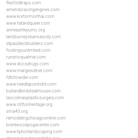
flexfoldtraps.com
amendsracingengines.com
www.kortormorthai.com
www.fatandqueer.com
anneashleyumc.org
landsurveyskansascity.com
stpauldeckbuilders.com
footingsunlimited.com
runsnoqualmie.com
www.docsdrugs.com
www.margiesdiner.com
fdlchowder.com
www.needlepointsltd.com
bullandbirdsteakhouse.com
lascolinasplasticsurgery.com
www.cliftonheritage.org
sma43.org
remodelingchicagoonline.com
brentwoodyogacenter.com
www.tiptonlandscaping.com