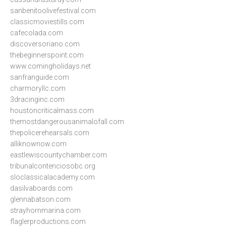
sanbenitoolivefestival.com
classicmoviestills.com
cafecolada.com
discoversoriano.com
thebeginnerspoint.com
www.comingholidays.net
sanfranguide.com
charmoryllc.com
3dracinginc.com
houstoncriticalmass.com
themostdangerousanimalofall.com
thepolicerehearsals.com
alliknownow.com
eastlewiscountychamber.com
tribunalcontenciosobc.org
sloclassicalacademy.com
dasilvaboards.com
glennabatson.com
strayhornmarina.com
flaglerproductions.com