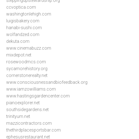
steppingupstewardship.org
ccvoptica.com
washingtonlehigh.com
luigisbakery.com
hanabi-sushi.com
wolfandzed.com
dekuta.com
www.cinemabuzz.com
mixdepot.net
rosewoodmcs.com
sycamorehistory.org
cornerstonerealty.net
www.consciousnessandbiofeedback.org
www.iamzowilliams.com
www.hastingsgardencenter.com
pianoexplorer.net
southsidegardens.net
trinityum.net
mazzicontractors.com
thethirdplacesportsbar.com
ephesusrestaurant.net