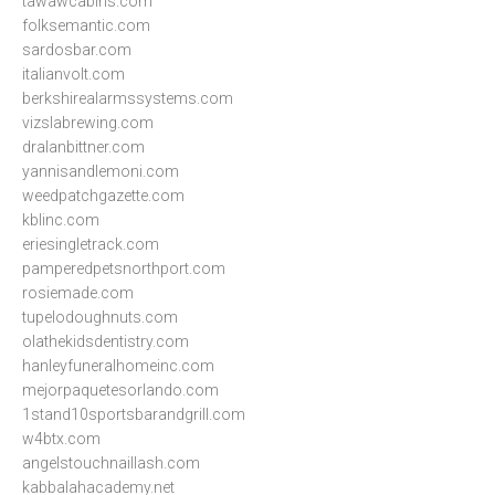
tawawcabins.com
folksemantic.com
sardosbar.com
italianvolt.com
berkshirealarmssystems.com
vizslabrewing.com
dralanbittner.com
yannisandlemoni.com
weedpatchgazette.com
kblinc.com
eriesingletrack.com
pamperedpetsnorthport.com
rosiemade.com
tupelodoughnuts.com
olathekidsdentistry.com
hanleyfuneralhomeinc.com
mejorpaquetesorlando.com
1stand10sportsbarandgrill.com
w4btx.com
angelstouchnaillash.com
kabbalahacademy.net