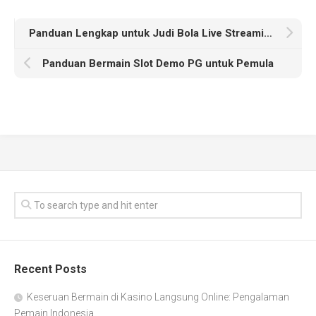
Panduan Lengkap untuk Judi Bola Live Streaming di Indonesia
Panduan Bermain Slot Demo PG untuk Pemula
Recent Posts
Keseruan Bermain di Kasino Langsung Online: Pengalaman
Pemain Indonesia