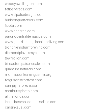
woodyswellington.com
fatbellyfreds.com
www.elpatiodesigns.com
hudsonquarteryork.com
fibota.com
www.cdgerba.com
parunocentraldemusica.com
www.guardianangelassistedliving.com
trondhjemsturnforening.com
diamondplazakenya.com
tbwredlion.com
billsautorepairandsales.com
quantum-naturals.com
montessorilearningcenter.org
fergusonstreetfest.com
samjayneforever.com
matthurstphoto.com
alltheflorida.com
insidebaseballcoachesclinic.com
carsinkauai.com