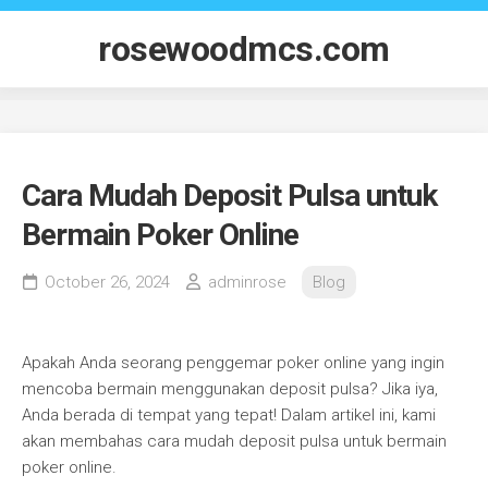
Skip
to
rosewoodmcs.com
content
Cara Mudah Deposit Pulsa untuk
Bermain Poker Online
October 26, 2024
adminrose
Blog
Apakah Anda seorang penggemar poker online yang ingin
mencoba bermain menggunakan deposit pulsa? Jika iya,
Anda berada di tempat yang tepat! Dalam artikel ini, kami
akan membahas cara mudah deposit pulsa untuk bermain
poker online.