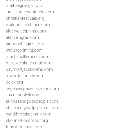
mattolegrange.com
junglelodgecostarica.com
christianfestivals.org
visitcountrykitchen.com
algarve-dolphins.com
alanveingrad.com
ginosonhiggins.com
wutungprinting.com
maritalsettlements.com
milwbikeskaterental.com
baymontjacksonms.com
townofaltonany.com
pglax.org
negativespacecleveland.com
liuteriapaoletti.com
sunriseandgoodpeople.com
chinesedrywallproblem.com
bendthreesistersinn.com
stjohns-flossmoor.org
funnyboneusa.com