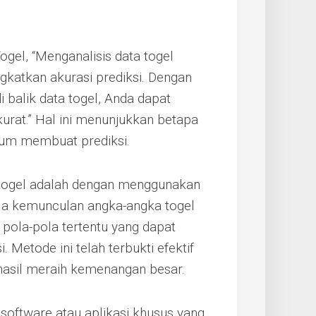
ogel, “Menganalisis data togel
katkan akurasi prediksi. Dengan
balik data togel, Anda dapat
urat.” Hal ini menunjukkan betapa
lum membuat prediksi.
a togel adalah dengan menggunakan
ola kemunculan angka-angka togel
pola-pola tertentu yang dapat
etode ini telah terbukti efektif
hasil meraih kemenangan besar.
software atau aplikasi khusus yang