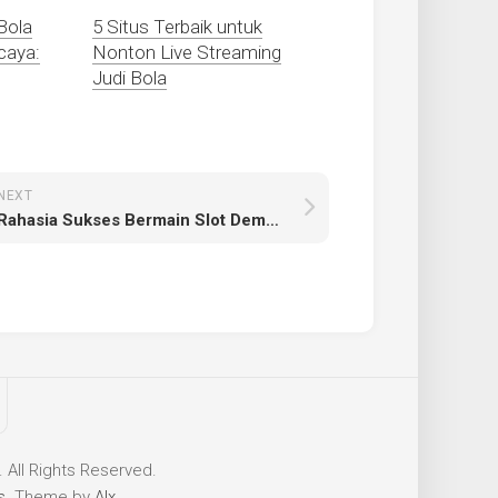
 Bola
5 Situs Terbaik untuk
caya:
Nonton Live Streaming
Judi Bola
NEXT
Rahasia Sukses Bermain Slot Demo dan Memenangkan Hadiah
ll Rights Reserved.
s
. Theme by
Alx
.