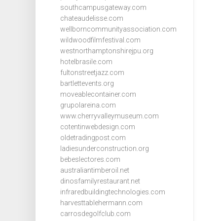
southcampusgateway.com
chateaudelisse.com
wellborncommunityassociation.com
wildwoodfilmfestival.com
westnorthamptonshirejpu.org
hotelbrasile.com
fultonstreetjazz.com
bartlettevents.org
moveablecontainer.com
grupolareina.com
www.cherryvalleymuseum.com
cotentinwebdesign.com
oldetradingpost.com
ladiesunderconstruction.org
bebeslectores.com
australiantimberoil.net
dinosfamilyrestaurant.net
infraredbuildingtechnologies.com
harvesttablehermann.com
carrosdegolfclub.com