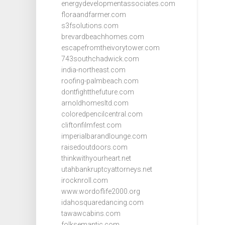
energydevelopmentassociates.com
floraandfarmer.com
s3fsolutions.com
brevardbeachhomes.com
escapefromtheivorytower.com
743southchadwick.com
india-northeast.com
roofing-palmbeach.com
dontfightthefuture.com
arnoldhomesltd.com
coloredpencilcentral.com
cliftonfilmfest.com
imperialbarandlounge.com
raisedoutdoors.com
thinkwithyourheart.net
utahbankruptcyattorneys.net
irocknroll.com
www.wordoflife2000.org
idahosquaredancing.com
tawawcabins.com
folksemantic.com