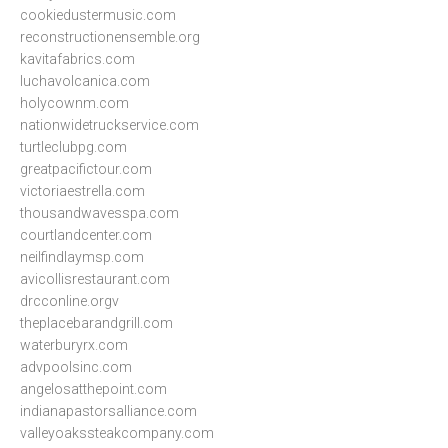
cookiedustermusic.com
reconstructionensemble.org
kavitafabrics.com
luchavolcanica.com
holycownm.com
nationwidetruckservice.com
turtleclubpg.com
greatpacifictour.com
victoriaestrella.com
thousandwavesspa.com
courtlandcenter.com
neilfindlaymsp.com
avicollisrestaurant.com
drcconline.org
v
theplacebarandgrill.com
waterburyrx.com
advpoolsinc.com
angelosatthepoint.com
indianapastorsalliance.com
valleyoakssteakcompany.com