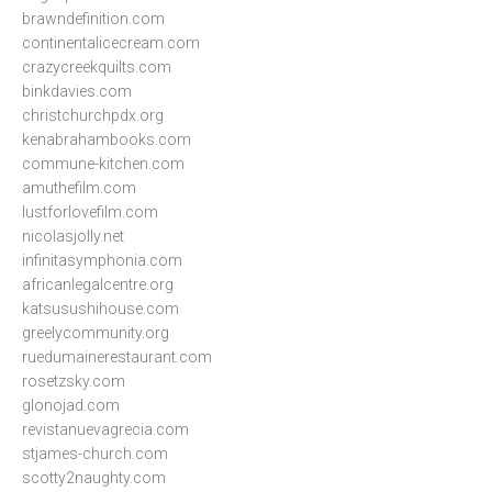
brawndefinition.com
continentalicecream.com
crazycreekquilts.com
binkdavies.com
christchurchpdx.org
kenabrahambooks.com
commune-kitchen.com
amuthefilm.com
lustforlovefilm.com
nicolasjolly.net
infinitasymphonia.com
africanlegalcentre.org
katsusushihouse.com
greelycommunity.org
ruedumainerestaurant.com
rosetzsky.com
glonojad.com
revistanuevagrecia.com
stjames-church.com
scotty2naughty.com