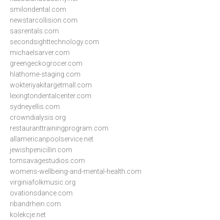
smilondental.com
newstarcollision.com
sasrentals.com
secondsighttechnology.com
michaelsarver.com
greengeckogrocer.com
hlathome-staging.com
wokteriyakitargetmall.com
lexingtondentalcenter.com
sydneyellis.com
crowndialysis.org
restauranttrainingprogram.com
allamericanpoolservice.net
jewishpenicillin.com
tomsavagestudios.com
womens-wellbeing-and-mental-health.com
virginiafolkmusic.org
ovationsdance.com
ribandrhein.com
kolekcje.net