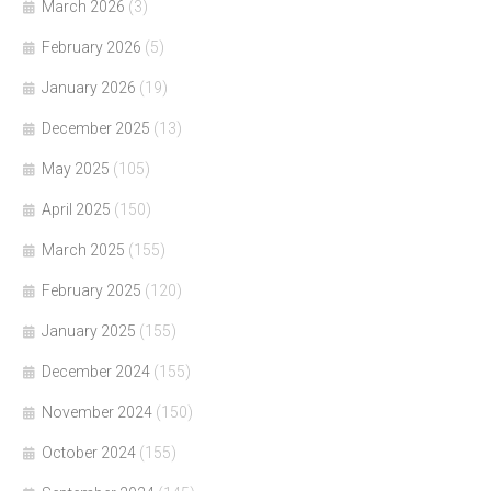
March 2026
(3)
February 2026
(5)
January 2026
(19)
December 2025
(13)
May 2025
(105)
April 2025
(150)
March 2025
(155)
February 2025
(120)
January 2025
(155)
December 2024
(155)
November 2024
(150)
October 2024
(155)