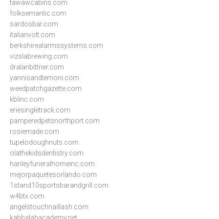
tawawcabins.com
folksemantic.com
sardosbar.com
italianvolt.com
berkshirealarmssystems.com
vizslabrewing.com
dralanbittner.com
yannisandlemoni.com
weedpatchgazette.com
kblinc.com
eriesingletrack.com
pamperedpetsnorthport.com
rosiemade.com
tupelodoughnuts.com
olathekidsdentistry.com
hanleyfuneralhomeinc.com
mejorpaquetesorlando.com
1stand10sportsbarandgrill.com
w4btx.com
angelstouchnaillash.com
kabbalahacademy.net