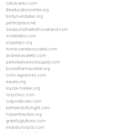
catolicanto.com
lbkeducationcenter.org
trinityriverdallas.org
perfectplace.net
3seasonsthaibistrooakland.com
scribblefire.com
yogaexpo.org
home-careassociates.com
andreacavaletto.com
parksleylivestocksupply.com
boisedharmacenter.org
color-agestores.com
wipala.org
loyola-malawi.org
rosychicc.com
outpostboats.com
bytheendoftonight.com
hopeinthecities.org
gratefulgluttons.com
mobdroforpctv.com