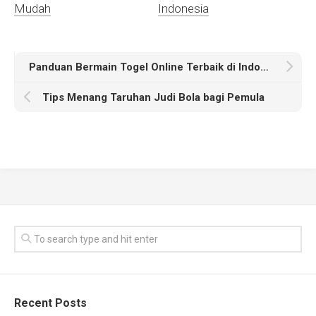
Mudah
Indonesia
Panduan Bermain Togel Online Terbaik di Indonesia
Tips Menang Taruhan Judi Bola bagi Pemula
Recent Posts