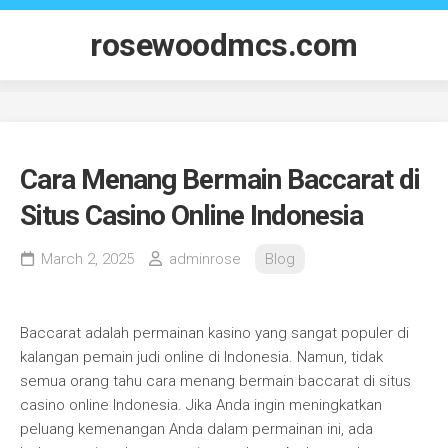
Skip
to
rosewoodmcs.com
content
Cara Menang Bermain Baccarat di
Situs Casino Online Indonesia
March 2, 2025
adminrose
Blog
Baccarat adalah permainan kasino yang sangat populer di
kalangan pemain judi online di Indonesia. Namun, tidak
semua orang tahu cara menang bermain baccarat di situs
casino online Indonesia. Jika Anda ingin meningkatkan
peluang kemenangan Anda dalam permainan ini, ada