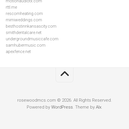
motionaudiotx.com
rttl.me
rescomheating.com
mimiweddings.com
besthostinnkansascity.com
smithdentalcare.net
undergroundmusiccafe.com
samhubermusic.com
apexfence.net
rosewoodmcs.com © 2026. All Rights Reserved.
Powered by
WordPress
. Theme by
Alx
.