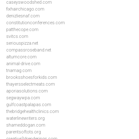
caseyswoodshed.com
fixhairchicago.com
denizliesnaf.com
constitutionconferences.com
patthecope.com
svitcs.com
seriouspizza.net
compassroseband.net
altumcore.com
animal-drive.com
tnamag.com
brooksshoesforkids.com
thayersselectmeats.com
aporiasolutions.com
segwaywpa.com
gulfcoastpalapas.com
thebridgehealthclinics.com
waterlinewriters.org
shameddogan.com
parentsoftots.org
creative3drenderings.com