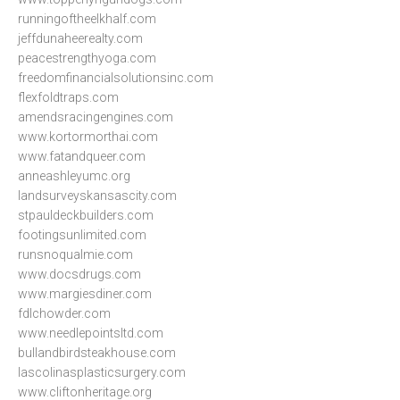
runningoftheelkhalf.com
jeffdunaheerealty.com
peacestrengthyoga.com
freedomfinancialsolutionsinc.com
flexfoldtraps.com
amendsracingengines.com
www.kortormorthai.com
www.fatandqueer.com
anneashleyumc.org
landsurveyskansascity.com
stpauldeckbuilders.com
footingsunlimited.com
runsnoqualmie.com
www.docsdrugs.com
www.margiesdiner.com
fdlchowder.com
www.needlepointsltd.com
bullandbirdsteakhouse.com
lascolinasplasticsurgery.com
www.cliftonheritage.org