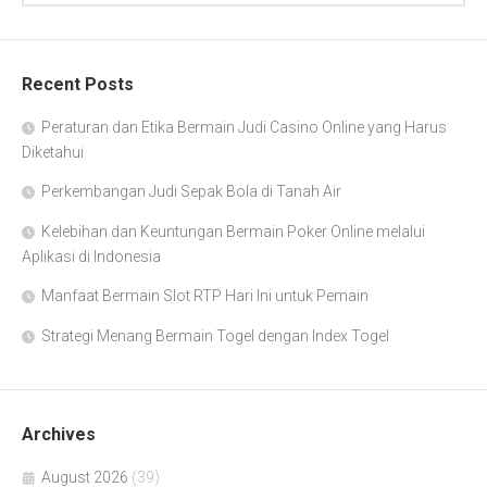
Recent Posts
Peraturan dan Etika Bermain Judi Casino Online yang Harus
Diketahui
Perkembangan Judi Sepak Bola di Tanah Air
Kelebihan dan Keuntungan Bermain Poker Online melalui
Aplikasi di Indonesia
Manfaat Bermain Slot RTP Hari Ini untuk Pemain
Strategi Menang Bermain Togel dengan Index Togel
Archives
August 2026
(39)