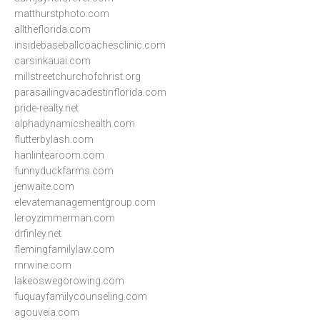
matthurstphoto.com
alltheflorida.com
insidebaseballcoachesclinic.com
carsinkauai.com
millstreetchurchofchrist.org
parasailingvacadestinflorida.com
pride-realty.net
alphadynamicshealth.com
flutterbylash.com
hanlintearoom.com
funnyduckfarms.com
jenwaite.com
elevatemanagementgroup.com
leroyzimmerman.com
drfinley.net
flemingfamilylaw.com
rnrwine.com
lakeoswegorowing.com
fuquayfamilycounseling.com
agouveia.com