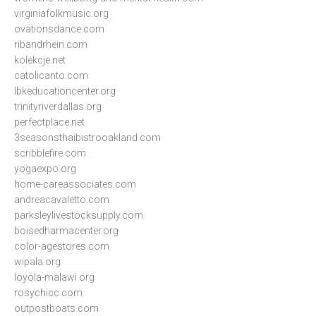
virginiafolkmusic.org
ovationsdance.com
ribandrhein.com
kolekcje.net
catolicanto.com
lbkeducationcenter.org
trinityriverdallas.org
perfectplace.net
3seasonsthaibistrooakland.com
scribblefire.com
yogaexpo.org
home-careassociates.com
andreacavaletto.com
parksleylivestocksupply.com
boisedharmacenter.org
color-agestores.com
wipala.org
loyola-malawi.org
rosychicc.com
outpostboats.com