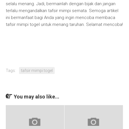
selalu menang. Jadi, bermainlah dengan bijak dan jangan
terlalu mengandalkan tafsir mimpi semata. Semoga artikel
ini bermanfaat bagi Anda yang ingin mencoba membaca
tafsir mimpi togel untuk menang taruhan. Selamat mencoba!
Tags:
tafsir mimpi togel
You may also like...