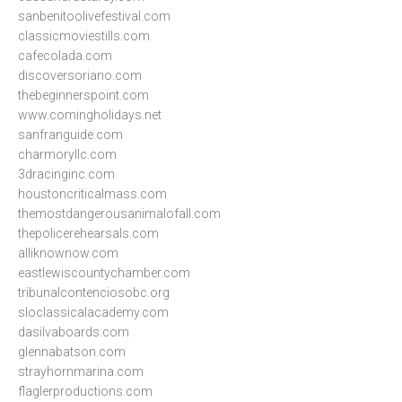
sanbenitoolivefestival.com
classicmoviestills.com
cafecolada.com
discoversoriano.com
thebeginnerspoint.com
www.comingholidays.net
sanfranguide.com
charmoryllc.com
3dracinginc.com
houstoncriticalmass.com
themostdangerousanimalofall.com
thepolicerehearsals.com
alliknownow.com
eastlewiscountychamber.com
tribunalcontenciosobc.org
sloclassicalacademy.com
dasilvaboards.com
glennabatson.com
strayhornmarina.com
flaglerproductions.com