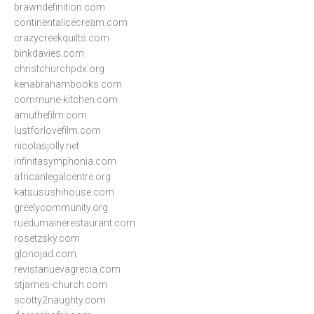
brawndefinition.com
continentalicecream.com
crazycreekquilts.com
binkdavies.com
christchurchpdx.org
kenabrahambooks.com
commune-kitchen.com
amuthefilm.com
lustforlovefilm.com
nicolasjolly.net
infinitasymphonia.com
africanlegalcentre.org
katsusushihouse.com
greelycommunity.org
ruedumainerestaurant.com
rosetzsky.com
glonojad.com
revistanuevagrecia.com
stjames-church.com
scotty2naughty.com