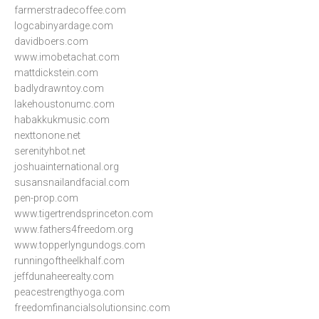
farmerstradecoffee.com
logcabinyardage.com
davidboers.com
www.imobetachat.com
mattdickstein.com
badlydrawntoy.com
lakehoustonumc.com
habakkukmusic.com
nexttonone.net
serenityhbot.net
joshuainternational.org
susansnailandfacial.com
pen-prop.com
www.tigertrendsprinceton.com
www.fathers4freedom.org
www.topperlyngundogs.com
runningoftheelkhalf.com
jeffdunaheerealty.com
peacestrengthyoga.com
freedomfinancialsolutionsinc.com