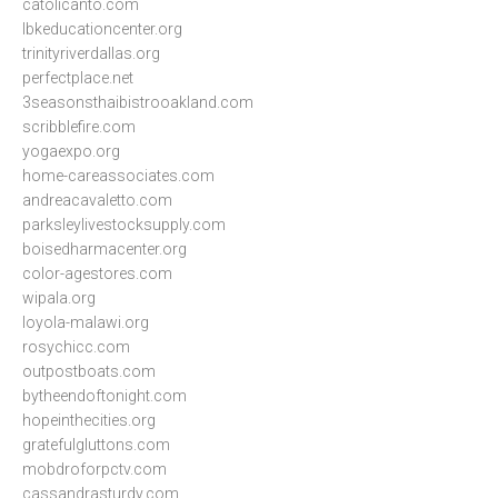
catolicanto.com
lbkeducationcenter.org
trinityriverdallas.org
perfectplace.net
3seasonsthaibistrooakland.com
scribblefire.com
yogaexpo.org
home-careassociates.com
andreacavaletto.com
parksleylivestocksupply.com
boisedharmacenter.org
color-agestores.com
wipala.org
loyola-malawi.org
rosychicc.com
outpostboats.com
bytheendoftonight.com
hopeinthecities.org
gratefulgluttons.com
mobdroforpctv.com
cassandrasturdy.com