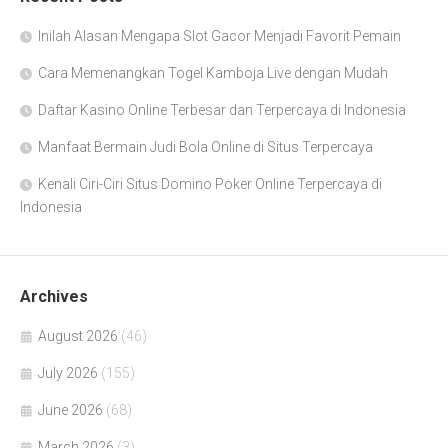
Inilah Alasan Mengapa Slot Gacor Menjadi Favorit Pemain
Cara Memenangkan Togel Kamboja Live dengan Mudah
Daftar Kasino Online Terbesar dan Terpercaya di Indonesia
Manfaat Bermain Judi Bola Online di Situs Terpercaya
Kenali Ciri-Ciri Situs Domino Poker Online Terpercaya di
Indonesia
Archives
August 2026
(46)
July 2026
(155)
June 2026
(68)
March 2026
(3)