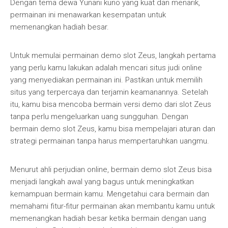
Dengan tema dewa Yunani kuno yang kuat dan menarik,
permainan ini menawarkan kesempatan untuk
memenangkan hadiah besar.
Untuk memulai permainan demo slot Zeus, langkah pertama
yang perlu kamu lakukan adalah mencari situs judi online
yang menyediakan permainan ini. Pastikan untuk memilih
situs yang terpercaya dan terjamin keamanannya. Setelah
itu, kamu bisa mencoba bermain versi demo dari slot Zeus
tanpa perlu mengeluarkan uang sungguhan. Dengan
bermain demo slot Zeus, kamu bisa mempelajari aturan dan
strategi permainan tanpa harus mempertaruhkan uangmu.
Menurut ahli perjudian online, bermain demo slot Zeus bisa
menjadi langkah awal yang bagus untuk meningkatkan
kemampuan bermain kamu. Mengetahui cara bermain dan
memahami fitur-fitur permainan akan membantu kamu untuk
memenangkan hadiah besar ketika bermain dengan uang