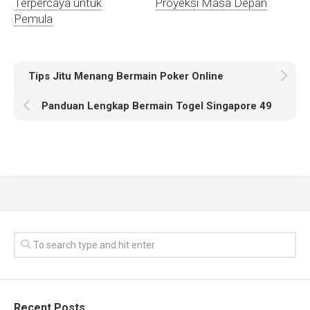
Terpercaya untuk
Proyeksi Masa Depan
Pemula
Tips Jitu Menang Bermain Poker Online
Panduan Lengkap Bermain Togel Singapore 49
Recent Posts