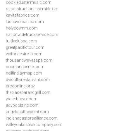
cookiedustermusic.com
reconstructionensemble.org
kavitafabrics.com
luchavolcanica.com
holycownm.com
nationwidetruckservice.com
turtleclubpg.com
greatpacifictour.com
victoriaestrella.com
thousandwavesspa.com
courtlandcenter.com
neilfindlaymsp.com
avicollisrestaurant.com
drcconline.org
v
theplacebarandgrill.com
waterburyrx.com
advpoolsinc.com
angelosatthepoint.com
indianapastorsalliance.com
valleyoakssteakcompany.com