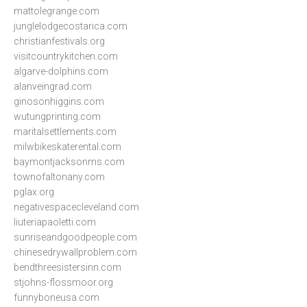
mattolegrange.com
junglelodgecostarica.com
christianfestivals.org
visitcountrykitchen.com
algarve-dolphins.com
alanveingrad.com
ginosonhiggins.com
wutungprinting.com
maritalsettlements.com
milwbikeskaterental.com
baymontjacksonms.com
townofaltonany.com
pglax.org
negativespacecleveland.com
liuteriapaoletti.com
sunriseandgoodpeople.com
chinesedrywallproblem.com
bendthreesistersinn.com
stjohns-flossmoor.org
funnyboneusa.com