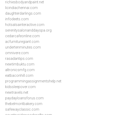
richiesbodyandpaint.net
licindiachennai.com
daughterdarlings.com
infodeets.com
hotsalsainteractive.com
serenitysalonanddayspa.org
cedarcafeonline.com
acfurnituregiant.com
undertenminutes.com
omnivere.com
rasadantips.com
newtimbuktu.com
altronicsmfg.com
eatbaconhill.com
programmingassignmentshelp.net
kidssleepover.com
newtravels.net
paydayloansforus.com
thebelmontbakery.com
safewayclassic.com