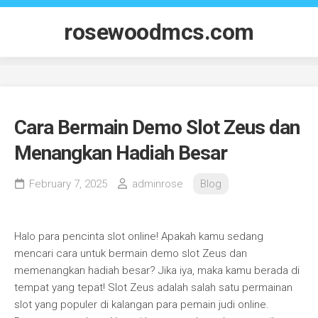
Skip
to
rosewoodmcs.com
content
Cara Bermain Demo Slot Zeus dan
Menangkan Hadiah Besar
February 7, 2025
adminrose
Blog
Halo para pencinta slot online! Apakah kamu sedang
mencari cara untuk bermain demo slot Zeus dan
memenangkan hadiah besar? Jika iya, maka kamu berada di
tempat yang tepat! Slot Zeus adalah salah satu permainan
slot yang populer di kalangan para pemain judi online.