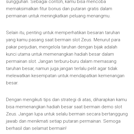
sungguhan. Sebagai contoh, kamu bisa mencoba
memaksimalkan fitur bonus dan putaran gratis dalam
permainan untuk meningkatkan peluang menangmu.
Selain itu, penting untuk memperhatikan besaran taruhan
yang kamu pasang saat bermain slot Zeus. Menurut para
pakar perjudian, mengelola taruhan dengan bijak adalah
kunci utama untuk memenangkan hadiah besar dalam
permainan slot. Jangan terburu-buru dalam memasang
taruhan besar, namun juga jangan terlalu pelit agar tidak
melewatkan kesempatan untuk mendapatkan kemenangan
besar.
Dengan mengikuti tips dan strategi di atas, diharapkan kamu
bisa memenangkan hadiah besar saat bermain demo slot
Zeus. Jangan lupa untuk selalu bermain secara bertanggung
jawab dan menikmati setiap putaran permainan. Semoga
berhasil dan selamat bermain!