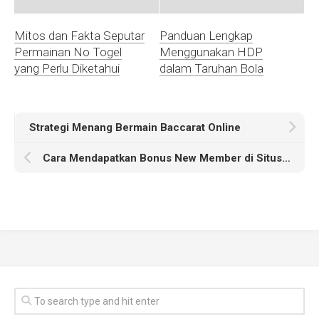
Mitos dan Fakta Seputar
Panduan Lengkap
Permainan No Togel
Menggunakan HDP
yang Perlu Diketahui
dalam Taruhan Bola
Strategi Menang Bermain Baccarat Online
Cara Mendapatkan Bonus New Member di Situs Poker Online