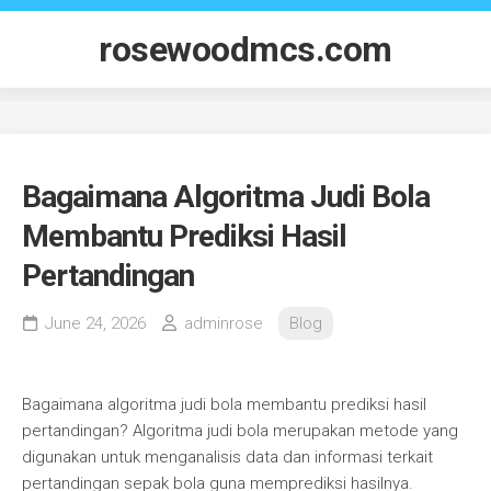
Skip
to
rosewoodmcs.com
content
Bagaimana Algoritma Judi Bola
Membantu Prediksi Hasil
Pertandingan
June 24, 2026
adminrose
Blog
Bagaimana algoritma judi bola membantu prediksi hasil
pertandingan? Algoritma judi bola merupakan metode yang
digunakan untuk menganalisis data dan informasi terkait
pertandingan sepak bola guna memprediksi hasilnya.