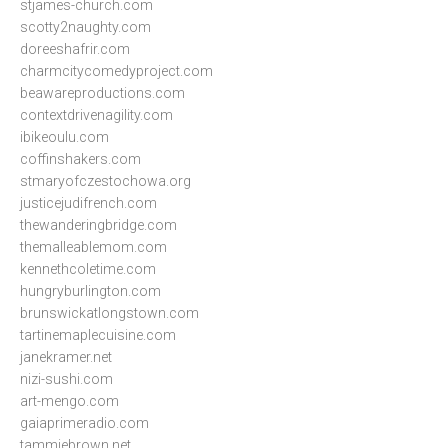
stjames-church.com
scotty2naughty.com
doreeshafrir.com
charmcitycomedyproject.com
beawareproductions.com
contextdrivenagility.com
ibikeoulu.com
coffinshakers.com
stmaryofczestochowa.org
justicejudifrench.com
thewanderingbridge.com
themalleablemom.com
kennethcoletime.com
hungryburlington.com
brunswickatlongstown.com
tartinemaplecuisine.com
janekramer.net
nizi-sushi.com
art-mengo.com
gaiaprimeradio.com
tammiebrown.net