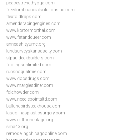
peacestrengthyoga.com
freedomfinancialsolutionsinc.com
flexfoldtraps.com
amendsracingengines.com
www.kortormorthai.com
www.fatandqueer.com
anneashleyumc.org
landsurveyskansascity.com
stpauldeckbuilders.com
footingsunlimited.com
runsnoqualmie.com
www.docsdrugs.com
www.margiesdiner.com
fdlchowder.com
www.needlepointsltd.com
bullandbirdsteakhouse.com
lascolinasplasticsurgery.com
www.cliftonheritage.org
sma43.org
remodelingchicagoonline.com