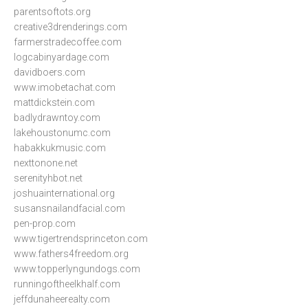
parentsoftots.org
creative3drenderings.com
farmerstradecoffee.com
logcabinyardage.com
davidboers.com
www.imobetachat.com
mattdickstein.com
badlydrawntoy.com
lakehoustonumc.com
habakkukmusic.com
nexttonone.net
serenityhbot.net
joshuainternational.org
susansnailandfacial.com
pen-prop.com
www.tigertrendsprinceton.com
www.fathers4freedom.org
www.topperlyngundogs.com
runningoftheelkhalf.com
jeffdunaheerealty.com