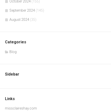
October 2024
(155)
September 2024
(145)
August 2024
(35)
Categories
Blog
Sidebar
Links
missclaireshay.com