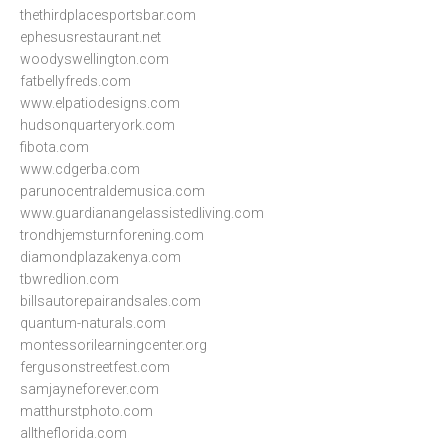
thethirdplacesportsbar.com
ephesusrestaurant.net
woodyswellington.com
fatbellyfreds.com
www.elpatiodesigns.com
hudsonquarteryork.com
fibota.com
www.cdgerba.com
parunocentraldemusica.com
www.guardianangelassistedliving.com
trondhjemsturnforening.com
diamondplazakenya.com
tbwredlion.com
billsautorepairandsales.com
quantum-naturals.com
montessorilearningcenter.org
fergusonstreetfest.com
samjayneforever.com
matthurstphoto.com
alltheflorida.com