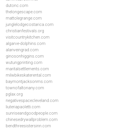
dutonc.com
thelongescape.com
mattolegrange.com
junglelodgecostarica.com
christianfestivals.org
visitcountrykitchen.com
algarve-dolphins.com
alanveingrad.com
ginosonhiggins.com
wutungprinting.com
maritalsettlements.com
milwbikeskaterental.com
baymontjacksonms.com
townofaltonany.com
pglax.org
negativespacecleveland.com
liuteriapaoletti.com
sunriseandgoodpeople.com
chinesedrywallproblem.com
bendthreesistersinn.com