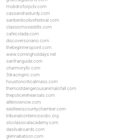
mobdroforpctv.com
cassandrasturdy.com
sanbenitoolivefestival.com
classicmoviestills.com
cafecolada.com
discoversoriano.com
thebeginnerspoint.com
www.comingholidays.net
sanfranguide.com
charmoryllc.com
3dracinginc.com
houstoncriticalmass.com
themostdangerousanimalofall.com
thepolicerehearsals.com
alliknownow.com
eastlewiscountychamber.com
tribunalcontenciosobc.org
sloclassicalacademy.com
dasilvaboards.com
glennabatson.com