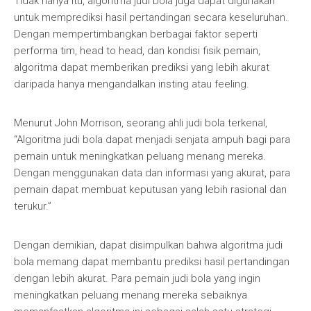
Tidak hanya itu, algoritma judi bola juga dapat digunakan
untuk memprediksi hasil pertandingan secara keseluruhan.
Dengan mempertimbangkan berbagai faktor seperti
performa tim, head to head, dan kondisi fisik pemain,
algoritma dapat memberikan prediksi yang lebih akurat
daripada hanya mengandalkan insting atau feeling.
Menurut John Morrison, seorang ahli judi bola terkenal,
“Algoritma judi bola dapat menjadi senjata ampuh bagi para
pemain untuk meningkatkan peluang menang mereka.
Dengan menggunakan data dan informasi yang akurat, para
pemain dapat membuat keputusan yang lebih rasional dan
terukur.”
Dengan demikian, dapat disimpulkan bahwa algoritma judi
bola memang dapat membantu prediksi hasil pertandingan
dengan lebih akurat. Para pemain judi bola yang ingin
meningkatkan peluang menang mereka sebaiknya