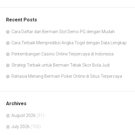
Recent Posts
Cara Daftar dan Bermain Slot Demo PG dengan Mudah
Cara Terbaik Memprediksi Angka Togel dengan Data Lengkap
Perkembangan Casino Online Terpercaya di Indonesia
Strategi Terbaik untuk Bermain Tebak Skor Bola Judi
Rahasia Menang Bermain Poker Online di Situs Terpercaya
Archives
August 2026
(31)
July 2026
(155)